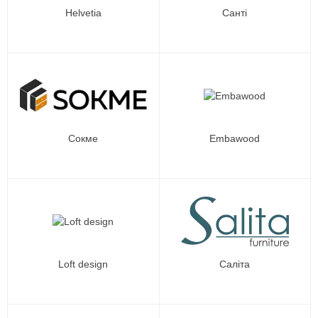
Helvetia
Санті
Сокме
Embawood
Loft design
Саліта