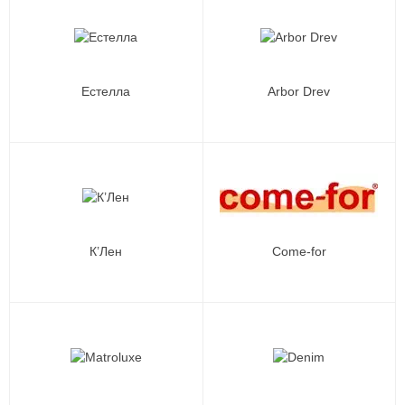
Естелла
Arbor Drev
К’Лен
Come-for