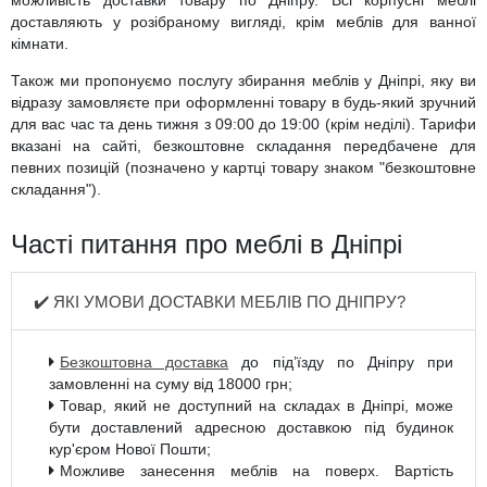
можливість доставки товару по Дніпру. Всі корпусні меблі
доставляють у розібраному вигляді, крім меблів для ванної
кімнати.
Також ми пропонуємо послугу збирання меблів у Дніпрі, яку ви
відразу замовляєте при оформленні товару в будь-який зручний
для вас час та день тижня з 09:00 до 19:00 (крім неділі). Тарифи
вказані на сайті, безкоштовне складання передбачене для
певних позицій (позначено у картці товару знаком "безкоштовне
складання").
Часті питання про меблі в Дніпрі
✔️ ЯКІ УМОВИ ДОСТАВКИ МЕБЛІВ ПО ДНІПРУ?
Безкоштовна доставка
до під’їзду по Дніпру при
замовленні на суму від 18000 грн;
Товар, який не доступний на складах в Дніпрі, може
бути доставлений адресною доставкою під будинок
кур'єром Нової Пошти;
Можливе занесення меблів на поверх. Вартість