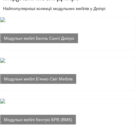
Найпопулярніші колекції модульних меблів у Дніпрі
Модульні меблі Белль Санті Дніпро
Модульні меблі Б’янко Світ Меблів
Модульні меблі Кентукі БРВ (ВМК)