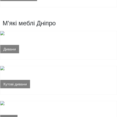
М’які меблі Дніпро
Дивани
Кутові дивани