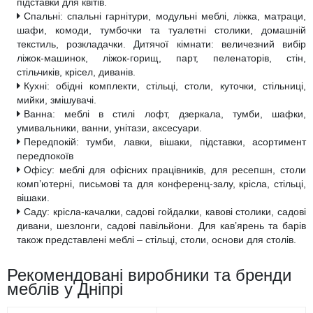
підставки для квітів.
Спальні: спальні гарнітури, модульні меблі, ліжка, матраци,
шафи, комоди, тумбочки та туалетні столики, домашній
текстиль, розкладачки. Дитячої кімнати: величезний вибір
ліжок-машинок, ліжок-горищ, парт, пеленаторів, стін,
стільчиків, крісел, диванів.
Кухні: обідні комплекти, стільці, столи, куточки, стільниці,
мийки, змішувачі.
Ванна: меблі в стилі лофт, дзеркала, тумби, шафки,
умивальники, ванни, унітази, аксесуари.
Передпокій: тумби, лавки, вішаки, підставки, асортимент
передпокоїв
Офісу: меблі для офісних працівників, для ресепшн, столи
комп’ютерні, письмові та для конференц-залу, крісла, стільці,
вішаки.
Саду: крісла-качалки, садові гойдалки, кавові столики, садові
дивани, шезлонги, садові павільйони. Для кав’ярень та барів
також представлені меблі – стільці, столи, основи для столів.
Рекомендовані виробники та бренди
меблів у Дніпрі