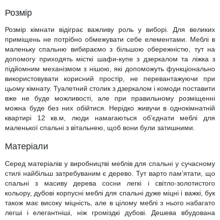
Розмір
Розмір кімнати відіграє важливу роль у виборі. Для великих
приміщень не потрібно обмежувати себе елементами. Меблі в
маленьку спальню вибираємо з більшою обережністю, тут на
допомогу приходять місткі шафи-купе з дзеркалом та ліжка з
підйомним механізмом з нішою, які допоможуть функціонально
використовувати корисний простір, не перевантажуючи при
цьому кімнату. Туалетний столик з дзеркалом і комоди поставити
вже не буде можливості, але при правильному розміщенні
можна буде без них обійтися. Нерідко живучи в однокімнатній
квартирі 12 кв.м, люди намагаються об’єднати меблі для
маленької спальні з вітальнею, щоб вони були затишними.
Матеріали
Серед матеріалів у виробництві меблів для спальні у сучасному
стилі найбільш затребуваним є дерево. Тут варто пам’ятати, що
спальні з масиву дерева сосни легкі і світло-золотистого
кольору, дубові корпусні меблі для спальні дуже міцні і важкі, бук
також має високу міцність, але в цілому меблі з нього набагато
легші і елегантніші, ніж громіздкі дубові. Дешева вбудована