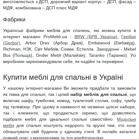
виготовляється з ДСП, дорожчий варіант корпус – ДСП, фасад –
МДФ, комбінована – ДСП плюс МДФ.
Фабрики
Українські фабрики меблів для спалень, які можна купити в
інтернет магазині ProMebli.ua -
BRW (БРВ Україна)
,
Гербор
(Gerbor)
, Arbor Drev (Арбор Древ), Embawood (Ембавуд),
Richman, НЗК, Світ Меблів, Сокме, Естелла. Закордонні - Mebel
Bos (Польща), Onder Mebli (Малайзія), Taranko (Таранко). Усі
виробники зарекомендували себе, як надійні та перевірені.
Купити меблі для спальні в Україні
У нашому інтернет-магазині Ви зможете придбати та замовити
як ліжка для спальні, так і цілий
набір меблів для спальні
, що
включає шафу, тумбочки, комод, туалетний столик, софу, тумбу
під телевізор. При цьому в наявності як незмінні цілісні набори,
так і елементи, що продаються окремо, що дозволяють
підібрати меблі для ідеальної спальні самостійно.
Модульні
меблі
для спальні коштують недорого та зручні тим, хто хоче
облаштувати свій будинок у єдиному стилі. В онлайн каталозі
повний опис з матеріалами та топ конфігурацією.