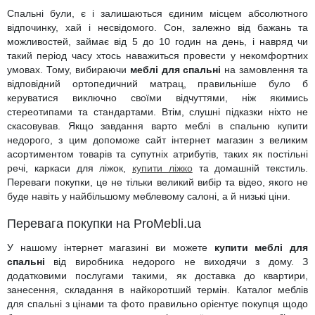
Спальні були, є і залишаються єдиним місцем абсолютного
відпочинку, хай і несвідомого. Сон, залежно від бажань та
можливостей, займає від 5 до 10 годин на день, і навряд чи
такий період часу хтось наважиться провести у некомфортних
умовах. Тому, вибираючи
меблі для спальні
на замовлення та
відповідний ортопедичний матрац, правильніше було б
керуватися виключно своїми відчуттями, ніж якимись
стереотипами та стандартами. Втім, слушні підказки ніхто не
скасовував. Якщо завдання варто меблі в спальню купити
недорого, з цим допоможе сайт інтернет магазин з великим
асортиментом товарів та супутніх атрибутів, таких як постільні
речі, каркаси для ліжок,
купити ліжко
та домашній текстиль.
Переваги покупки, це не тільки великий вибір та відео, якого не
буде навіть у найбільшому меблевому салоні, а й низькі ціни.
Перевага покупки на ProMebli.ua
У нашому інтернет магазині ви можете
купити меблі для
спальні
від виробника недорого не виходячи з дому. З
додатковими послугами такими, як доставка до квартири,
занесення, складання в найкоротший термін. Каталог меблів
для спальні з цінами та фото правильно орієнтує покупця щодо