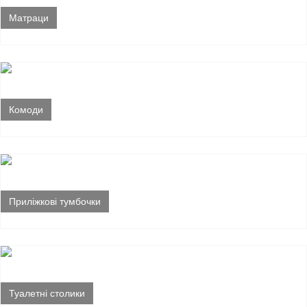
Матраци
Комоди
Приліжкові тумбочки
Туалетні столики