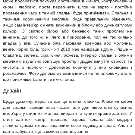
може подобатися похмура обстановка в кімнаті, контрольованій
сном і любов’ю, проте перегинати ціпок не варто - постійне
проведення часу в темній спальні буде пригнічувати. Спальня з
темними коричневими меблями буде правильним рішенням,
якщо сам інтер’єр кімнати виконаний в білому або дуже світлому
кольорі. Зі світлою білою або бежевою таких проблем не
виникне, до того ж, ні легкі в прибиранні, пил не так сильно
впадає у вічі. Сучасна біла лакована, кремова або молочна,
венге, чорно біла, горіх - хіт 2018 має найкращі відгуки. Рідше –
блакитна, зелена, сіра, синя, рожева. Інтер’єр спальні з білими
меблями візуально збільшує простір і додає відчуття свіжості та
чистоти, з чорною - допомагає поринути у вир сновидінь і
розслаблює. Фото допомагає визначитися на початковому етапі,
що приємніше бачити і в яких тонах.
Дизайн
Щодо дизайну, перш за все це елітна класика. Класичні меблі
для спальні завжди поза часом, але для любителів сучасних
інтер’єрів у стилі мінімалізм, вибрати та купити краще хай-тек. У
стилі хай-тек, кантрі, прованс, бароко, кована або модерн
людина цілком готова висловити свою індивідуальність. Але не
варто забувати, що важливе розташування.