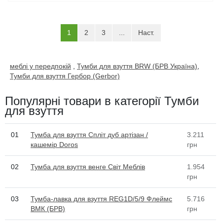
(current)
1
2
3
...
Наст.
меблі у передпокій
,
Тумби для взуття BRW (БРВ Україна)
,
Тумби для взуття Гербор (Gerbor)
Популярні товари в категорії Тумби
для взуття
01
Тумба для взуття Спліт дуб артізан /
3.211
кашемір Doros
грн
02
Тумба для взуття венге Світ Меблів
1.954
грн
03
Тумба-лавка для взуття REG1D/5/9 Флеймс
5.716
ВМК (БРВ)
грн