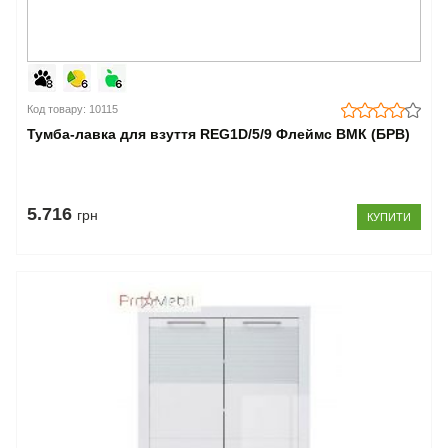
по
Україні
Код товару: 10115
Тумба-лавка для взуття REG1D/5/9 Флеймс ВМК (БРВ)
5.716
грн
КУПИТИ