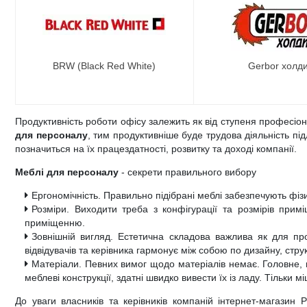
BRW (Black Red White)
Gerbor холд
Продуктивність роботи офісу залежить як від ступеня професіон
для персоналу
, тим продуктивніше буде трудова діяльність пі
позначиться на їх працездатності, розвитку та доході компанії.
Меблі для персоналу
- секрети правильного вибору
Ергономічність. Правильно підібрані меблі забезпечують фіз
Розміри. Виходити треба з конфігурації та розмірів при
приміщенню.
Зовнішній вигляд. Естетична складова важлива як для прод
відвідувачів та керівника гармонує між собою по дизайну, струк
Матеріали. Певних вимог щодо матеріалів немає. Головне, 
меблеві конструкції, здатні швидко вивести їх із ладу. Тільки 
До уваги власників та керівників компаній інтернет-магазин 