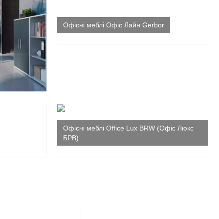
Офісні меблі Офіс Лайн Gerbor
Офісні меблі Office Lux BRW (Офіс Люкс
БРВ)