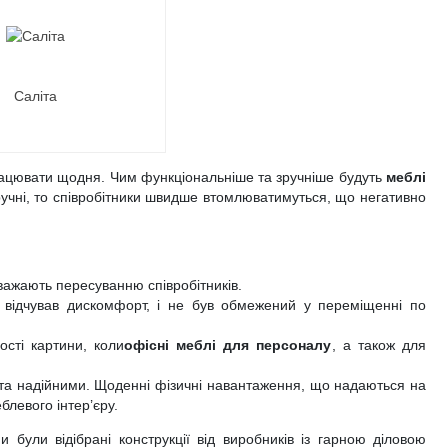
Саліта
 працювати щодня. Чим функціональніше та зручніше будуть
меблі
езручні, то співробітники швидше втомлюватимуться, що негативно
аважають пересуванню співробітників.
е відчував дискомфорт, і не був обмежений у переміщенні по
ості картини, коли
офісні меблі для персоналу
, а також для
 та надійними. Щоденні фізичні навантаження, що надаються на
блевого інтер’єру.
 були відібрані конструкції від виробників із гарною діловою