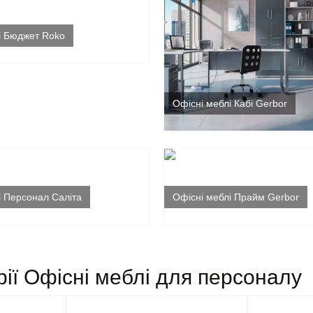
і Бюджет Roko
Офісні меблі Кабі Gerbor
і Персонал Саліта
Офісні меблі Прайм Gerbor
рії Офісні меблі для персоналу