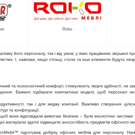
инг
Roko
алізму його персоналу, так і від умов, у яких працівники змушені
длеглих. І, навпаки, якщо стільці, столи та інші елементи будуть н
ичний та психологічний комфорт, стимулюють творчі здібності, не з
міщення. Бажано підбирати компактніші моделі, щоб персонал н
уктивності, так і для іміджу компанії. Важливо створення цілісн
турі та конфігурації.
щоб вони відповідали вимогам безпеки – були екологічно чистими
міцні матеріали здатні підвищити зносостійкість предметів офісного ме
ProMebli™ підготував добірку офісних меблів для персоналу. Нами