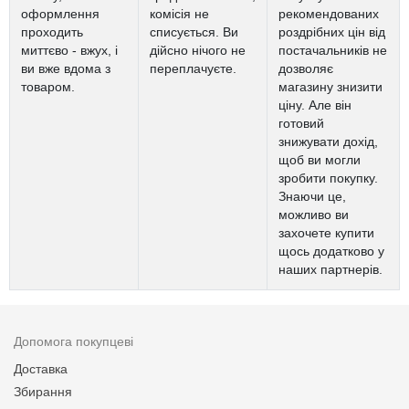
оформлення
комісія не
рекомендованих
проходить
списується. Ви
роздрібних цін від
миттєво - вжух, і
дійсно нічого не
постачальників не
ви вже вдома з
переплачуєте.
дозволяє
товаром.
магазину знизити
ціну. Але він
готовий
знижувати дохід,
щоб ви могли
зробити покупку.
Знаючи це,
можливо ви
захочете купити
щось додатково у
наших партнерів.
Допомога покупцеві
Доставка
Збирання