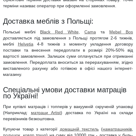
терміни називає оператор при оформленні замовлення.
Доставка меблів з Польщі:
Польські меблі
Black Red White
,
Cama
та
Mebel Bos
доставляється під замовлення з Польщі протягом 2-6 тижнів,
меблі
Helvetia
4-8 тижнів з моменту укладення договору
поставки та внесення передоплати в розмірі 20%-50% від
вартості замовлення. Залишок суми оплачується при отриманні
замовлення. Передоплата вноситься за перерахуванням, згідно
виставленого рахунку або готівкою в офісі нашого інтернет-
магазину.
Спеціальні умови доставки матраців
по Україні!
При купівлі матраців і топперів у вакуумній скрученій упаковці
(Наприклад:
матраци Artist
) доставка по Україні на склади
перевізників безкоштовна.
Купуючи товар з категорії
домашній текстиль
(
наматрацників
,
подушок
,
ковдр
тощо) на суму від 10000 грн - доставка у будь-