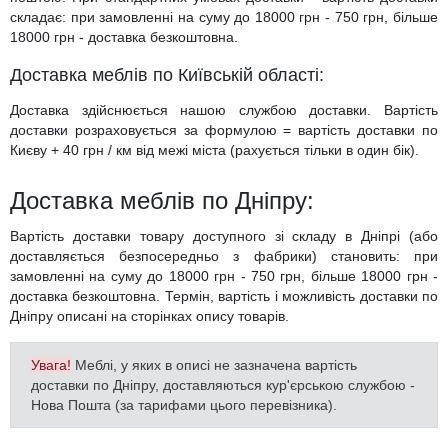
Пуфи
Чорні стінки
Стелажі, книжкові шафи
Металеві ліжка
Туалетні столики
Пеленальні столики, пеленатори, комоди
Стільниці
Тумби для ванної лофт
Глянцеві пенали для ванної
Напівпенали для ванної
Умивальники зі стільницею, з крилом
Офісна
Письмові столи
Кавові столики для саду
складає: при замовленні на суму до 18000 грн - 750 грн, більше
18000 грн - доставка безкоштовна.
Полиці
М’які ліжка
Дзеркала
Дитячі парти
Кухонні мийки
Тумби з умивальником, стільницею зі штучного каменю
Пенали для ванної під дерево
Меблі для ванної в стилі лофт
Умивальники на пральну машину
Комп’ютерні столи
Сад
Крісла-гойдалки
Доставка меблів по Київській області:
Односпальні ліжка
Стійки для одягу
Дитячі столи
Подвійні тумби для ванної, з двома умивальниками
Класичні пенали для ванної
Умивальники
Підлогові умивальники
Конференц столи
Бари і Кафе
Доставка здійснюється нашою службою доставки. Вартість
доставки розраховується за формулою = вартість доставки по
Полуторні ліжка
Домашній текстиль
Дитячі дивани
Сучасні тумби для ванної кімнати
Маленькі умивальники
Ванни
Тумби мобільні
Києву + 40 грн / км від межі міста (рахується тільки в один бік).
Дитячі крісла та стільці
Високоглянцеві тумби для ванної кімнати
Душові піддони
Тумби офісні під техніку
Доставка меблів по Дніпру:
Дитячі стільчики
Тумби для ванної під дерево
Унітази
Вартість доставки товару доступного зі складу в Дніпрі (або
Дитячі матраци
Класичні тумби у ванну
Аксесуари для ванної та туалету
доставляється безпосередньо з фабрики) становить: при
замовленні на суму до 18000 грн - 750 грн, більше 18000 грн -
доставка безкоштовна. Термін, вартість і можливість доставки по
Душові гарнітури
Дніпру описані на сторінках опису товарів.
Увага!
Меблі, у яких в описі не зазначена вартість
доставки по Дніпру, доставляються кур'єрською службою -
Нова Пошта (за тарифами цього перевізника).