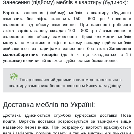
Занесення (підйому) меблів в квартиру (будинок):
Вартість занесення (підйому) меблів в квартиру (будинок)
замовника без ліфта становить 150 - 600 грн / поверх в
залежності від обсягу замовлення. При наявності робочого
ліфта вартість заносу складає 100 - 800 грн / замовлення в
залежності від обсягу замовлення. Деякі елементи меблів
можуть не міститися в ліфт, в такому випадку підйом меблів
здійснюється за тарифами занесення без ліфта.
Занесення
малогабаритних товарів
(до 5 кг що складаються з 1-ї
упаковки) в одиничній кількості здійснюється безкоштовно.
Товар позначений даними значком доставляється в
квартиру замовника безкоштовно по м.Києву та м.Дніпру.
Доставка меблів по Україні:
Доставка здійснюється службою кур'єрської доставки Нова
пошта. Вартість доставки розраховується за тарифами вище
названого перевізника. При розрахунку вартості враховуються
вага і габаритні розміри товару, а так же відстані між пунктами