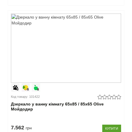
дзеркальна
шафа
(180)
–
Висота
45-
59
см
(30)
60-
69
см
(120)
70-
79
Код товару: 101422
см
Дзеркало у ванну кімнату 65х85 / 85х65 Olive
(137)
Мойдодир
80-
89
см
7.562
грн
КУПИТИ
(114)