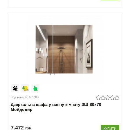
90-
100
см
(10)
більше
100 см
(1)
–
Ширина
40-
49
см
(9)
50-
59
Код товару: 101347
см
Дзеркальна шафа у ванну кімнату ЗШ-80x70
(37)
Мойдодир
60-
69
см
7.472
грн
КУПИТИ