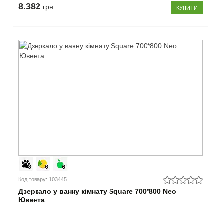
8.382
грн
КУПИТИ
малюнком
(3)
колір на
замовлення
(5)
блакитний
(3)
венге
(3)
універсальний
(185)
оливковий
(3)
темна
диня
(3)
графіт
(35)
Код товару: 103445
Дзеркало у ванну кімнату Square 700*800 Neo
–
Ювента
Підсвітка