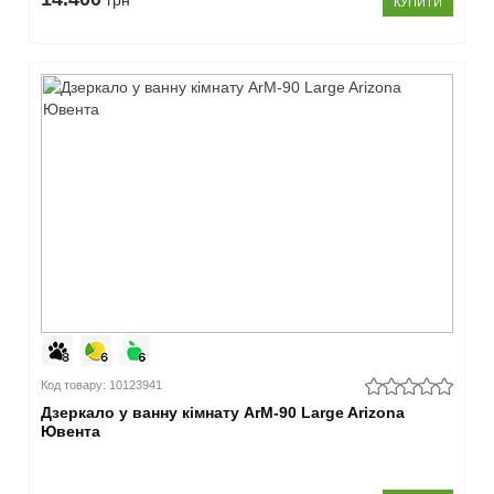
грн
КУПИТИ
11-
15
см
(112)
16-
20
см
(61)
21-
30
см
(31)
–
Колір
білий
Код товару: 10123941
(159)
Дзеркало у ванну кімнату ArM-90 Large Arizona
світле
Ювента
дерево
(10)
темне