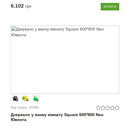
є
6.102
грн
КУПИТИ
(355)
немає
(48)
–
Країна
виробник
Україна
(394)
Китай
(9)
Закрити
Код товару: 103492
Дзеркало у ванну кімнату Square 600*800 Neo
Ювента