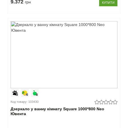
9.372
дерево
грн
КУПИТИ
(7)
слонова
кістка
(1)
чорний
(21)
бежевий
(3)
червоний
(5)
синій
(6)
рожевий
(2)
салатовий
(2)
бордо
Код товару: 103430
(3)
Дзеркало у ванну кімнату Square 1000*800 Neo
сірий
Ювента
(28)
з
лазерним