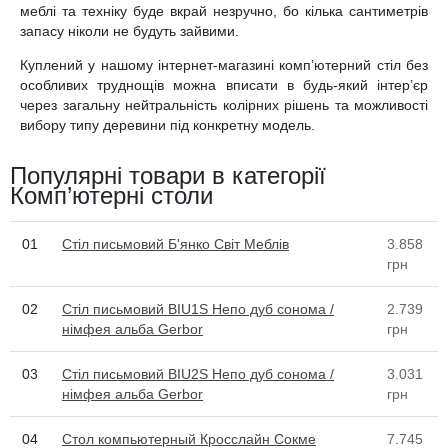
меблі та техніку буде вкрай незручно, бо кілька сантиметрів
запасу ніколи не будуть зайвими.
Куплений у нашому інтернет-магазині комп’ютерний стіл без
особливих труднощів можна вписати в будь-який інтер’єр
через загальну нейтральність колірних рішень та можливості
вибору типу деревини під конкретну модель.
Популярні товари в категорії
Комп’ютерні столи
01
Стіл письмовий Б'янко Світ Меблів
3.858
грн
02
Стіл письмовий BIU1S Непо дуб сонома /
2.739
німфея альба Gerbor
грн
03
Стіл письмовий BIU2S Непо дуб сонома /
3.031
німфея альба Gerbor
грн
04
Стол компьютерный Кросслайн Сокме
7.745