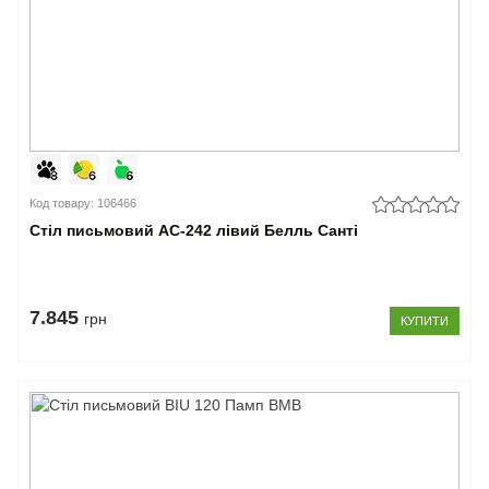
Код товару: 106466
Стіл письмовий АС-242 лівий Белль Санті
7.845
грн
КУПИТИ