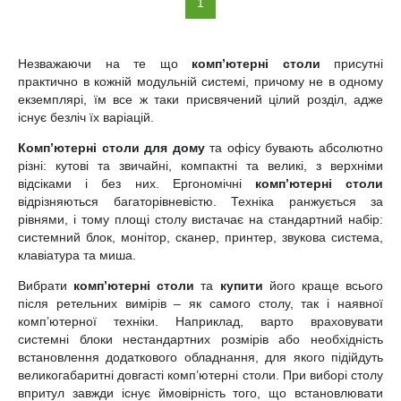
(current)
1
Незважаючи на те що
комп’ютерні столи
присутні
практично в кожній модульній системі, причому не в одному
екземплярі, їм все ж таки присвячений цілий розділ, адже
існує безліч їх варіацій.
Комп’ютерні столи для дому
та офісу бувають абсолютно
різні: кутові та звичайні, компактні та великі, з верхніми
відсіками і без них. Ергономічні
комп’ютерні столи
відрізняються багаторівневістю. Техніка ранжується за
рівнями, і тому площі столу вистачає на стандартний набір:
системний блок, монітор, сканер, принтер, звукова система,
клавіатура та миша.
Вибрати
комп’ютерні столи
та
купити
його краще всього
після ретельних вимірів – як самого столу, так і наявної
комп’ютерної техніки. Наприклад, варто враховувати
системні блоки нестандартних розмірів або необхідність
встановлення додаткового обладнання, для якого підійдуть
великогабаритні довгасті комп’ютерні столи. При виборі столу
впритул завжди існує ймовірність того, що встановлювати