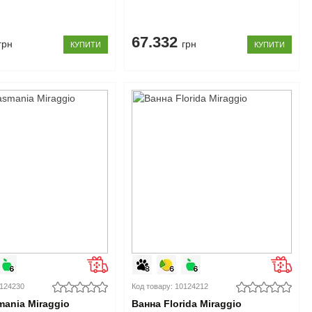
67.332
грн
грн
КУПИТИ
КУПИТИ
0124230
Код товару: 10124212
mania Miraggio
Ванна Florida Miraggio