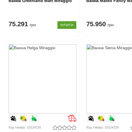
Ванна Greenland Matt Miraggio
Ванна Mateo Fancy Ma
75.291
75.950
грн
грн
КУПИТИ
Код товару: 10124216
Код товару: 10124228