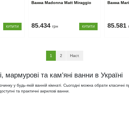
Ванна Madonna Matt Miraggio
Ванна Mari
85.434
85.581
грн
КУПИТИ
КУПИТИ
(current)
1
2
Наст.
, мармурові та кам’яні ванни в Україні
чинку у будь-якій ванній кімнаті. Сьогодні можна обрати класичні п
оступні та практичні акрилові ванни.