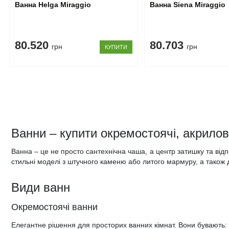
Ванна Helga Miraggio
Ванна Siena Miraggio
80.520
80.703
грн
грн
КУПИТИ
Ванни – купити окремостоячі, акрилові
Ванна – це не просто сантехнічна чаша, а центр затишку та відпо
стильні моделі з штучного каменю або литого мармуру, а також д
Види ванн
Окремостоячі ванни
Елегантне рішення для просторих ванних кімнат. Вони бувають: