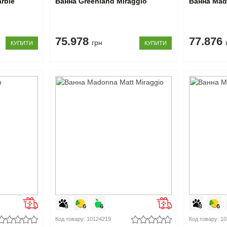
rble
Ванна Greenland Miraggio
Ванна Mad
75.978
77.876
грн
КУПИТИ
КУПИТИ
Код товару: 10124219
Код товару: 1