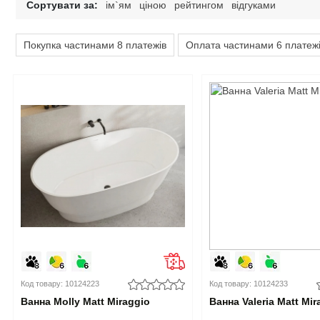
Сортувати за:
ім`ям
ціною
рейтингом
відгуками
Дитячі крісла та стільці
Високоглянцеві тумби для ванної кімнати
Душові піддони
Тумби офісні під техніку
Покупка частинами 8 платежів
Оплата частинами 6 платеж
Дитячі стільчики
Тумби для ванної під дерево
Унітази
Дитячі матраци
Класичні тумби у ванну
Аксесуари для ванної та туалету
Душові гарнітури
Код товару: 10124223
Код товару: 10124233
Ванна Molly Matt Miraggio
Ванна Valeria Matt Mir