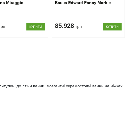
na Miraggio
Ванна Edward Fancy Marble
85.928
грн
грн
КУПИТИ
КУПИТИ
ритулені до стіни ванни, елегантні окремостоячі ванни на ніжках,