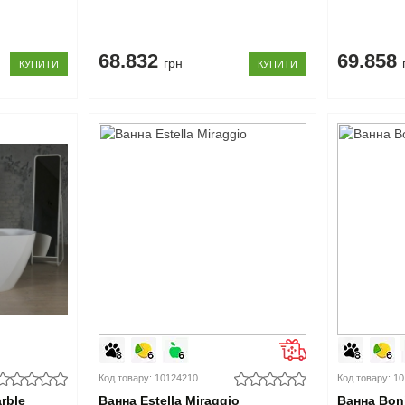
68.832
69.858
грн
КУПИТИ
КУПИТИ
Код товару: 10124210
Код товару: 1
rble
Ванна Estella Miraggio
Ванна Boni