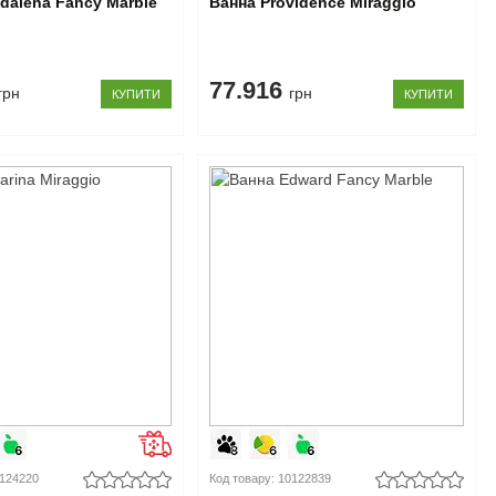
dalena Fancy Marble
Ванна Providence Miraggio
77.916
грн
грн
КУПИТИ
КУПИТИ
0124220
Код товару: 10122839