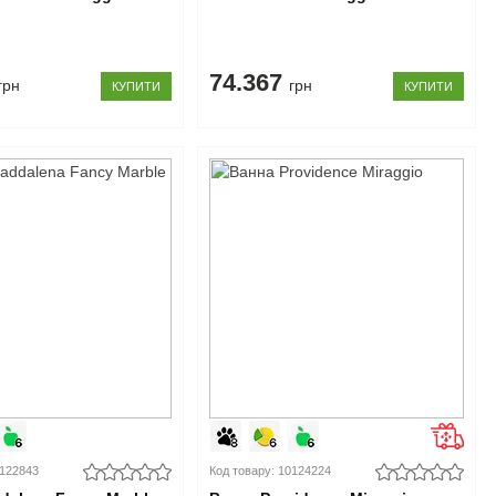
74.367
грн
грн
КУПИТИ
КУПИТИ
0122843
Код товару: 10124224