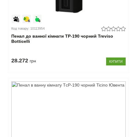
дерево
(6)
слонова
кістка
(1)
Код товару: 10113954
чорний
Пенал до ванної кімнати TP-190 чорний Treviso
(4)
Botticelli
сірий
(7)
28.272
грн
КУПИТИ
–
Тип
підлоговий
(13)
підвісний
(21)
–
Модифікація
прямий