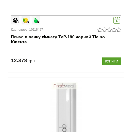
(25)
–
Кошик
для
Код товару: 10118487
білизни
Пенал в ванну кімнату TсP-190 чорний Ticino
Ювента
є
(4)
немає
12.378
грн
КУПИТИ
(21)
–
Країна
виробник
Україна
(25)
Закрити