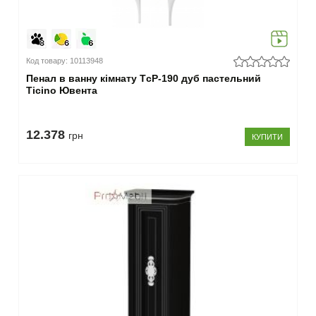
40
(18)
41-
60
(6)
Код товару: 10113948
61-
Пенал в ванну кімнату TсP-190 дуб пастельний
130
Ticino Ювента
(1)
–
12.378
грн
КУПИТИ
Глибина
20-
40
см
(25)
–
Колір
білий
(15)
світле