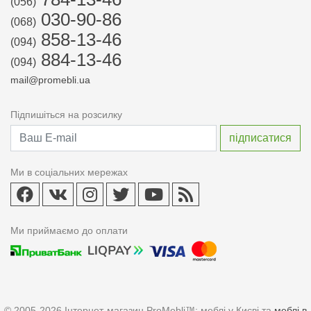
(056)
030-90-86
(068)
858-13-46
(094)
884-13-46
(094)
mail@promebli.ua
Підпишіться на розсилку
Ми в соціальних мережах
Ми приймаємо до оплати
© 2005-2026 Інтернет-магазин ProMebli™: меблі у Києві та
меблі в