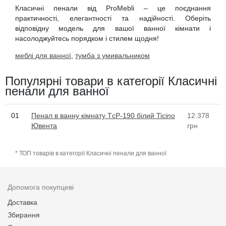
Класичні пенали від ProMebli – це поєднання
практичності, елегантності та надійності. Оберіть
відповідну модель для вашої ванної кімнати і
насолоджуйтесь порядком і стилем щодня!
меблі для ванної
,
тумба з умивальником
Популярні товари в категорії Класичні
пенали для ванної
01
Пенал в ванну кімнату TсP-190 білий Ticino
12.378
Ювента
грн
* ТОП товарів в категорії Класичні пенали для ванної
Допомога покупцеві
Доставка
Збирання