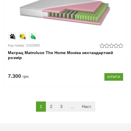
Код товару: 10110000
Матрац Matroluxe The Home Моніка нестандартний
розмір
7.300
грн
КУПИТИ
(current)
1
2
3
...
Наст.