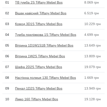
01
ТВ тумба 2S Tiffany Mebel Bos
8.069
грн
02
Вішак навісний Tiffany Mebel Bos
6.519
грн
03
Комод 3D1S Tiffany Mebel Bos
10.229
грн
04
Тумба приліжкова 1S Tiffany Mebel Bos
4.699
грн
05
Вітрина 1D1W1S1B Tiffany Mebel Bos
13.649
грн
06
Вітрина 1W2S Tiffany Mebel Bos
13.809
грн
07
Шафа 2D2S Tiffany Mebel Bos
19.079
грн
08
Настінна полиця 130 Tiffany Mebel Bos
1.669
грн
09
Пенал 1D2S Tiffany Mebel Bos
13.949
грн
10
Ліжко 160 Tiffany Mebel Bos
19.128
грн