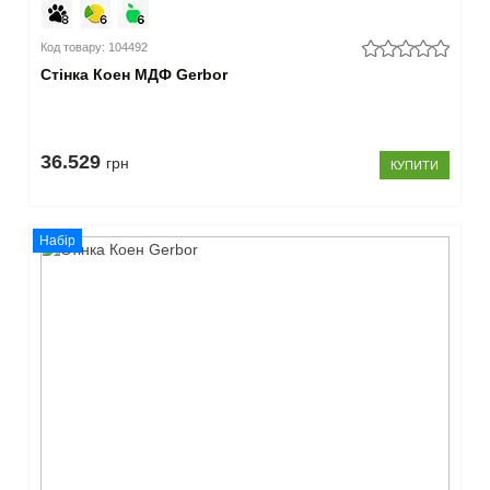
білий
(6)
Код товару: 104492
бежевий
(2)
Стінка Коен МДФ Gerbor
кремовий
(3)
–
36.529
грн
КУПИТИ
Наявність
підсвітки
Набір
є
(3)
немає
(29)
–
Наявність
додатковиї
елементів
є