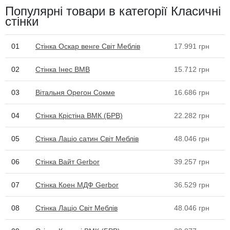
Популярні товари в категорії Класичні
стінки
01
Стінка Оскар венге Світ Меблів
17.991
грн
02
Стінка Інес ВМВ
15.712
грн
03
Вітальня Орегон Сокме
16.686
грн
04
Стінка Крістіна ВМК (БРВ)
22.282
грн
05
Стінка Лаціо сатин Світ Меблів
48.046
грн
06
Стінка Вайт Gerbor
39.257
грн
07
Стінка Коен МДФ Gerbor
36.529
грн
08
Стінка Лаціо Світ Меблів
48.046
грн