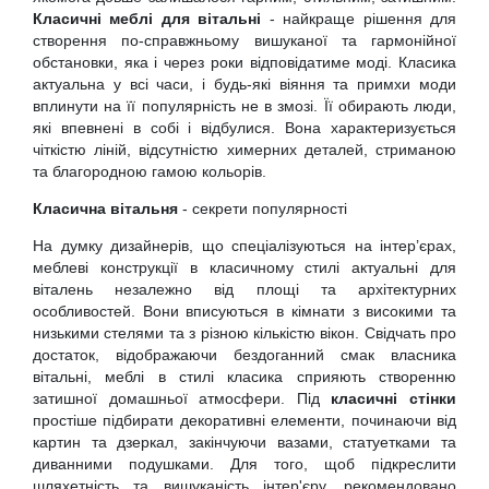
Класичні меблі для вітальні
- найкраще рішення для
створення по-справжньому вишуканої та гармонійної
обстановки, яка і через роки відповідатиме моді. Класика
актуальна у всі часи, і будь-які віяння та примхи моди
вплинути на її популярність не в змозі. Її обирають люди,
які впевнені в собі і відбулися. Вона характеризується
чіткістю ліній, відсутністю химерних деталей, стриманою
та благородною гамою кольорів.
Класична вітальня
- секрети популярності
На думку дизайнерів, що спеціалізуються на інтер’єрах,
меблеві конструкції в класичному стилі актуальні для
віталень незалежно від площі та архітектурних
особливостей. Вони вписуються в кімнати з високими та
низькими стелями та з різною кількістю вікон. Свідчать про
достаток, відображаючи бездоганний смак власника
вітальні, меблі в стилі класика сприяють створенню
затишної домашньої атмосфери. Під
класичні стінки
простіше підбирати декоративні елементи, починаючи від
картин та дзеркал, закінчуючи вазами, статуетками та
диванними подушками. Для того, щоб підкреслити
шляхетність та вишуканість інтер'єру, рекомендовано