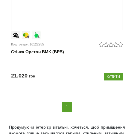
Код товару: 10122955
Стінка Орегон ВМК (БРВ)
21.020
грн
КУПИТИ
(current)
1
Продумуючи інтер’єр вітальні, хочеться, щоб приміщення
якомога довше залишалося гарним, стильним, затишним.