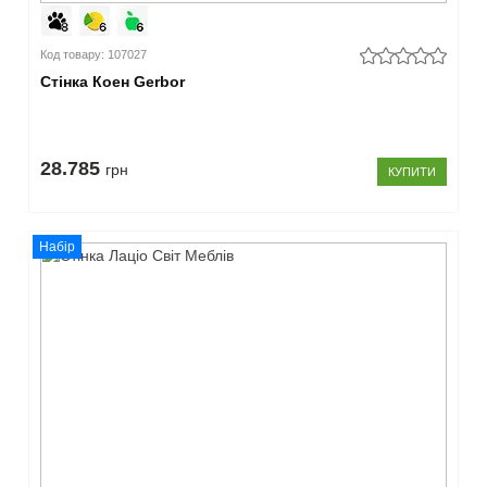
(26)
немає
Код товару: 107027
(6)
Стінка Коен Gerbor
Закрити
28.785
грн
КУПИТИ
Набір