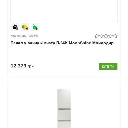
(3)
чорний
(3)
сірий
(4)
колір на
Код товару: 101343
замовлення
Пенал у ванну кімнату П-66К MoonShine Мойдодир
(4)
венге
(2)
графіт
12.379
грн
(7)
КУПИТИ
–
Тип
підлоговий
(21)
підвісний
(19)
–