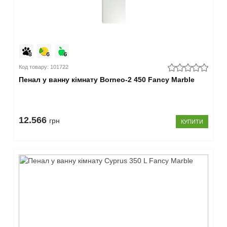
Модифікація
прямий
(32)
–
Країна
виробник
Код товару: 101722
Пенал у ванну кімнату Borneo-2 450 Fancy Marble
Україна
(32)
Закрити
12.566
грн
КУПИТИ