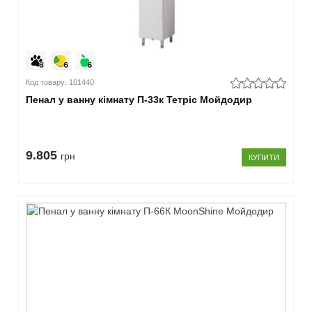
(23)
41-
60
(7)
61-
130
Код товару: 101440
(2)
Пенал у ванну кімнату П-33к Тетріс Мойдодир
–
Глибина
9.805
20-
грн
КУПИТИ
40
см
(32)
–
Колір
білий
(27)
світле
дерево