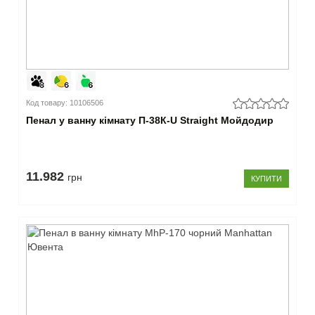
Код товару: 10106506
Пенал у ванну кімнату П-38К-U Straight Мойдодир
11.982
грн
КУПИТИ