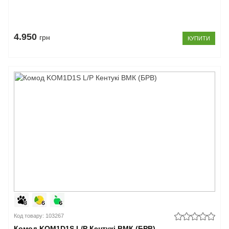
4.950
грн
КУПИТИ
Код товару: 103267
Комод KOM1D1S L/P Кентукі ВМК (БРВ)