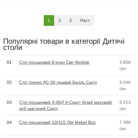
(current)
1
2
3
Наст.
Популярні товари в категорії Дитячі
столи
01
Стіл письмовий Б'янко Світ Меблів
3.858
грн
02
Стіл трюмо АС-06 правий Белль Санті
9.546
грн
03
Стіл письмовий Х-06Л X-Скаут білий матовий/
9.213
дуб кам’яний Санті
грн
04
Стіл письмовий 1D/115 Ole Mebel Bos
7.389
грн