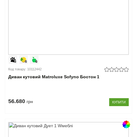
см
(13)
150-
159
см
(25)
160-
169
см
(20)
170-
Код товару: 10112442
179
Диван кутовий Matroluxe Sofyno Бостон 1
см
(2)
–
56.680
грн
КУПИТИ
Довжина
спального
місця
240-
249