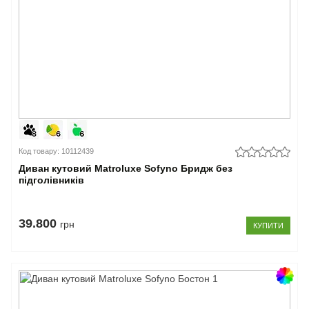
379
см
(1)
380-
389
см
(1)
–
Ширина
спальногомісця
Код товару: 10112439
нерозкладний
Диван кутовий Matroluxe Sofyno Бридж без
см
(6)
підголівників
120-
129
см
39.800
(3)
грн
КУПИТИ
130-
139
см
(14)
140-
149