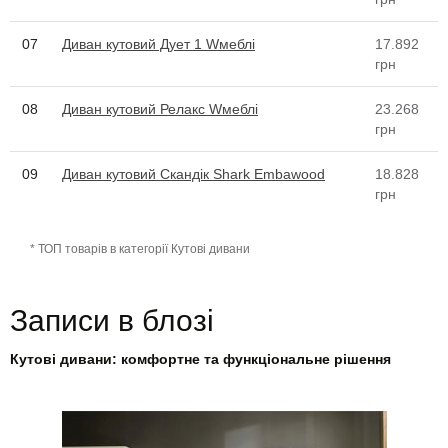
07
Диван кутовий Дует 1 Wмеблі
17.892
грн
08
Диван кутовий Релакс Wмеблі
23.268
грн
09
Диван кутовий Скандік Shark Embawood
18.828
грн
* ТОП товарів в категорії Кутові дивани
Записи в блозі
Кутові дивани: комфортне та функціональне рішення