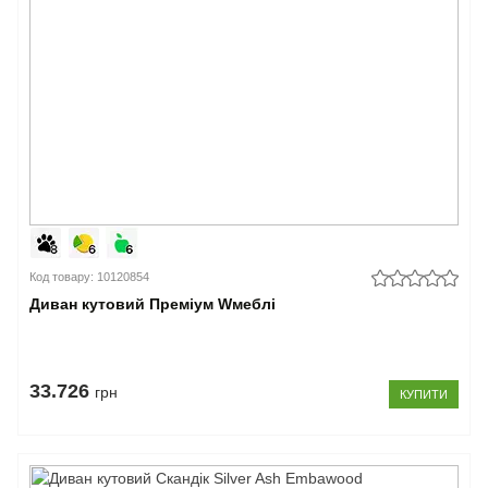
підлокітник
(1)
–
Ніша
для
білизни
є
(72)
немає
(11)
Код товару: 10120854
Закрити
Диван кутовий Преміум Wмеблі
33.726
грн
КУПИТИ