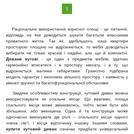
(current)
1
Раціональне використання корисної площі - це питання,
відповідь на яке доводиться шукати багатьом власникам
приватного житла. Так як, здебільшого, наші квартири
просторою площею не відрізняються, то меблі доводиться
вибирати не тільки красиві і надійні, але ще й компактні.
Дивани кутові
- це один з предметів меблів, здатних
гармонійно вписатися і в простору кімнату, і в ту, що
відрізняється малими габаритами. Грамотно підібрана
модель гарантує і економію вільного простору, і наявність у
кімнаті зручної та багатофункціональної обстановки.
Завдяки особливостям конструкції, кутовий диван можна
використовувати як спальне місце. Що важливо, площа
спального місця може змінюватись, тобто може бути або
збільшена, або зменшена. Одна й та конструкція може
одночасно виконувати дві ролі – спального місця одного
члена сім’ї, і місця відпочинку іншому. Іншими словами,
купити кутовий диван
означає придбати універсальний