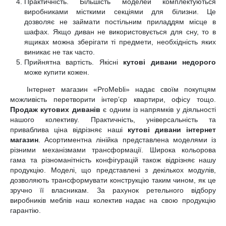
Практичність. Більшість моделей комплектуються
виробниками місткими секціями для білизни. Це
дозволяє не займати постільним приладдям місце в
шафах. Якщо диван не використовується для сну, то в
ящиках можна зберігати ті предмети, необхідність яких
виникає не так часто.
Прийнятна вартість. Якісні
кутові дивани недорого
може купити кожен.
Інтернет магазин «ProMebli» надає своїм покупцям
можливість перетворити інтер’єр квартири, офісу тощо.
Продаж кутових диванів
є одним із напрямків у діяльності
нашого колективу. Практичність, універсальність та
приваблива ціна відрізняє наші
кутові дивани інтернет
магазин
. Асортиментна лінійка представлена ​​моделями із
різними механізмами трансформації. Широка кольорова
гама та різноманітність конфігурацій також відрізняє нашу
продукцію. Моделі, що представлені з декількох модулів,
дозволяють трансформувати конструкцію таким чином, як це
зручно її власникам. За рахунок ретельного відбору
виробників меблів наш колектив надає на свою продукцію
гарантію.