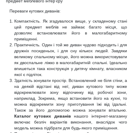
предмет меблевого інтер’єру
Переваги кутових диванів:
Компактність. Як згадувалося вище, у складеному стані
цей предмет меблів не займає багато місця, що
дозволяє встановлювати його в малогабаритному
приміщенні.
Практичність. Один і той же диван чудово підходить і для
дружніх посиденьок, і для сну кількох людей. Завдяки
великому спальному місцю, його можна використовувати
як двоспальне ліжко в малогабаритній спальні. Ідеально
впишеться така конструкція у дитячу кімнату, власником
якої є підліток.
Здатність зонувати простір. Встановлений не біля стіни, а
на деякій відстані від неї, диван кутового типу може
відокремлювати зону відпочинку від робочої зони,
наприклад. Зокрема, якщо встановити його на кухні, то
можна відокремити зону приготування їжі від їдальні.
Також за його допомогою можна зонувати вітальню.
Каталог кутових диванів
нашого інтернет-магазину
включає безліч варіантів виконання, внаслідок чого
модель можна підібрати для будь-якого приміщення.