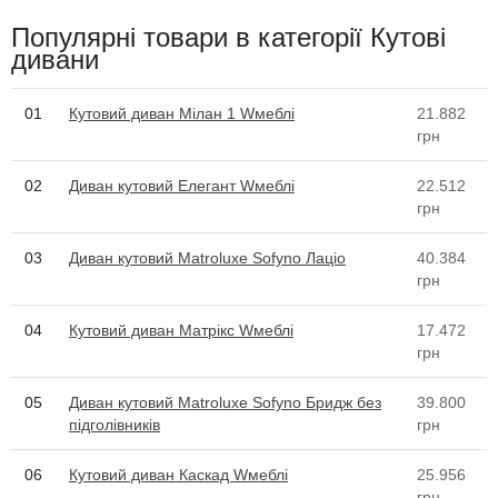
Популярні товари в категорії Кутові
дивани
01
Кутовий диван Мілан 1 Wмеблі
21.882
грн
02
Диван кутовий Елегант Wмеблі
22.512
грн
03
Диван кутовий Matroluxe Sofyno Лаціо
40.384
грн
04
Кутовий диван Матрікс Wмеблі
17.472
грн
05
Диван кутовий Matroluxe Sofyno Бридж без
39.800
підголівників
грн
06
Кутовий диван Каскад Wмеблі
25.956
грн