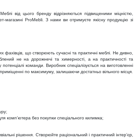
 Меблі від цього бренду відрізняються підвищеними міцністю,
ет-магазині ProMebli. З нами ви отримуєте якісну продукцію зі
х фахівців, що створюють сучасні та практичні меблі. Не дивно,
облений не на дорожнечі та химерності, а на практичності та
 потенціалі команди. Виробник спеціалізується на виготовленні
 приміщенні по максимуму, залишаючи достатньо вільного місця.
уру;
для комп’ютера без покупки спеціального килимка;
віальні рішення. Створюйте раціональний і практичний інтер’єр,