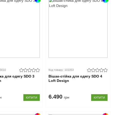
03010
Код товару: 101053
йка для одягу SDO 3
Вішак-стійка для одягу SDO 4
n
Loft Design
6.490
н
грн
КУПИТИ
КУПИТИ