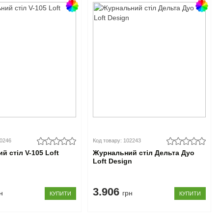
00246
Код товару: 102243
й стіл V-105 Loft
Журнальний стіл Дельта Дуо
Loft Design
3.906
н
грн
КУПИТИ
КУПИТИ