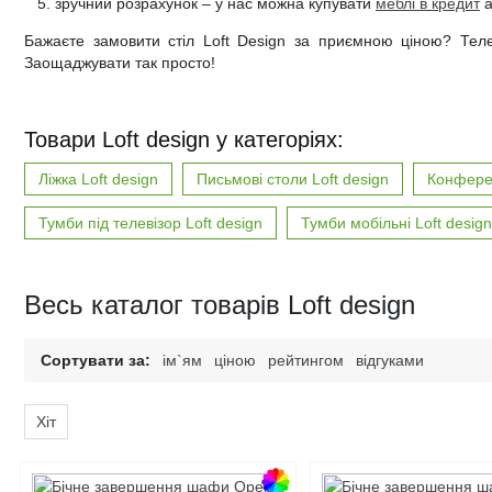
зручний розрахунок – у нас можна купувати
меблі в кредит
а
Бажаєте замовити стіл Loft Design за приємною ціною? Тел
Заощаджувати так просто!
Товари Loft design у категоріях:
Ліжка Loft design
Письмові столи Loft design
Конферен
Тумби під телевізор Loft design
Тумби мобільні Loft design
Весь каталог товарів Loft design
Сортувати за:
ім`ям
ціною
рейтингом
відгуками
Хіт