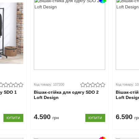
Код товару: 107200
Код товару: 1
гу SDO 1
Вішак-стійка для одягу SDO 2
Вішак-сті
Loft Design
Loft Desig
4.590
6.590
грн
гр
КУПИТИ
КУПИТИ