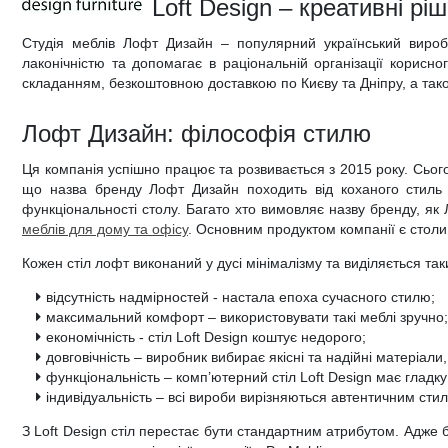
Loft Design – креативні р
Дитячі крісла та стільці
Високоглянцеві тумби для ванної кімнати
Душові піддони
Тумби офісні під техніку
Студія меблів Лофт Дизайн – популярний український виро
лаконічністю та допомагає в раціональній організації корисно
Дитячі стільчики
Тумби для ванної під дерево
Унітази
складанням, безкоштовною доставкою по Києву та Дніпру, а тако
Дитячі матраци
Класичні тумби у ванну
Аксесуари для ванної та туалету
Лофт Дизайн: філософія стилю
Душові гарнітури
Ця компанія успішно працює та розвивається з 2015 року. Сього
що назва бренду Лофт Дизайн походить від коханого стиль в 
функціональності столу. Багато хто вимовляє назву бренду, як
меблів для дому та офісу
. Основним продуктом компанії є столи
Кожен стіл лофт виконаний у дусі мінімалізму та виділяється т
відсутність надмірностей - настала епоха сучасного стилю;
максимальний комфорт – використовувати такі меблі зручно;
економічність - стіл Loft Design коштує недорого;
довговічність – виробник вибирає якісні та надійні матеріа
функціональність – комп’ютерний стіл Loft Design має глад
індивідуальність – всі вироби вирізняються автентичним стил
З Loft Design стіл перестає бути стандартним атрибутом. Адже 