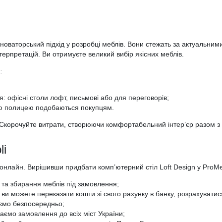
новаторський підхід у розробці меблів. Вони стежать за актуальни
ерпретацій. Ви отримуєте великий вибір якісних меблів.
:
я: офісні столи лофт, письмові або для переговорів;
ою полицею подобаються покупцям.
Скорочуйте витрати, створюючи комфортабельний інтер’єр разом з
li
онлайн. Вирішивши придбати комп’ютерний стіл Loft Design у ProMeb
 та збирання меблів під замовлення;
– ви можете переказати кошти зі свого рахунку в банку, розрахувати
юємо безпосередньо;
аємо замовлення до всіх міст України;