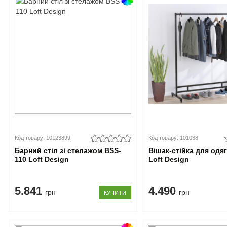
Код товару: 10123899
Код товару: 101038
Барний стіл зі стелажом BSS-
Вішак-стійка для одя
110 Loft Design
Loft Design
5.841
4.490
грн
грн
КУПИТИ