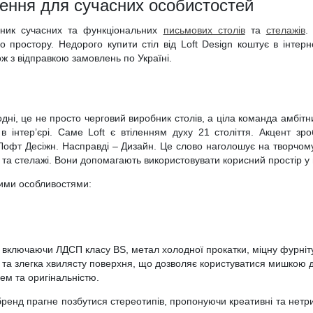
ішення для сучасних особистостей
бник сучасних та функціональних
письмових столів
та
стелажів
.
го простору. Недорого купити стіл від Loft Design коштує в інтерн
ж з відправкою замовлень по Україні.
дні, це не просто черговий виробник столів, а ціла команда амбітни
інтер’єрі. Саме Loft є втіленням духу 21 століття. Акцент зр
 Лофт Десіжн. Насправді – Дизайн. Це слово наголошує на творчому
 та стелажі. Вони допомагають використовувати корисний простір у
акими особливостями:
ли, включаючи ЛДСП класу BS, метал холодної прокатки, міцну фурніт
ку та злегка хвилясту поверхня, що дозволяє користуватися мишкою 
ем та оригінальністю.
бренд прагне позбутися стереотипів, пропонуючи креативні та нетри