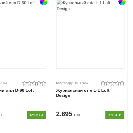
02053
Код товару: 10112657
й стіл D-60 Loft
Журнальний стіл L-1 Loft
Design
2.895
н
грн
КУПИТИ
КУПИТИ