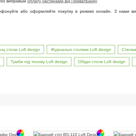
бо вибравши
оплату частинами від ПриватБанку
.
ефонуйте або оформляйте покупку в режимі онлайн. З нами ви о
ц столи Loft design
Журнальні столики Loft design
Стелажі
Тумби під техніку Loft design
Обідні столи Loft design