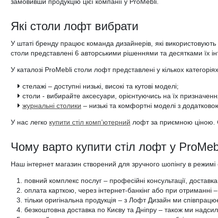
замовивши продукцію цієї компанії у ProMebli.
Які столи лофт вибрати
У штаті бренду працює команда дизайнерів, які використовують 
столи представлені 6 авторськими рішеннями та десятками їх інт
У каталозі ProMebli столи лофт представлені у кількох категоріях
стелажі – доступні низькі, високі та кутові моделі;
столи - вибирайте аксесуари, орієнтуючись на їх призначенн
журнальні столики
– низькі та комфортні моделі з додатков
У нас легко
купити стіл комп’ютерний
лофт за приємною ціною. 
Чому варто купити стіл лофт у ProMeb
Наш інтернет магазин створений для зручного шопінгу в режимі 
повний комплекс послуг – професійні консультації, доставка
оплата карткою, через інтернет-банкінг або при отриманні 
тільки оригінальна продукція – з Лофт Дизайн ми співпрац
безкоштовна доставка по Києву та Дніпру – також ми надсил