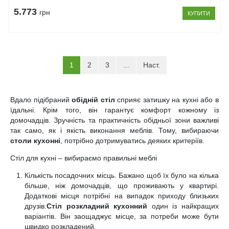
5.773
грн
КУПИТИ
(current)
1
2
3
...
Наст.
Вдало підібраний
обідній стіл
сприяє затишку на кухні або в
їдальні. Крім того, він гарантує комфорт кожному із
домочадців. Зручність та практичність обідньої зони важливі
так само, як і якість виконання меблів. Тому, вибираючи
столи кухонні
, потрібно дотримуватись деяких критеріїв.
Стіл для кухні – вибираємо правильні меблі
Кількість посадочних місць. Бажано щоб їх було на кілька
більше, ніж домочадців, що проживають у квартирі.
Додаткові місця потрібні на випадок приходу близьких
друзів.
Стіл розкладний кухонний
один із найкращих
варіантів. Він заощаджує місце, за потреби може бути
швидко розкладений.