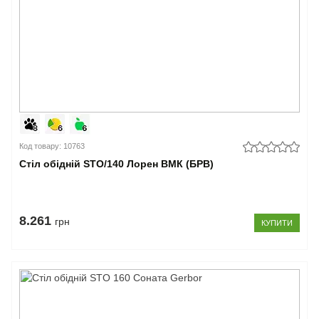
(86)
100-
110
см
(19)
111-
130
см
(2)
Код товару: 10763
–
Країна
Стіл обідній STO/140 Лорен ВМК (БРВ)
виробник
Україна
(210)
8.261
грн
КУПИТИ
Польща
(18)
Малайзія
(72)
Закрити