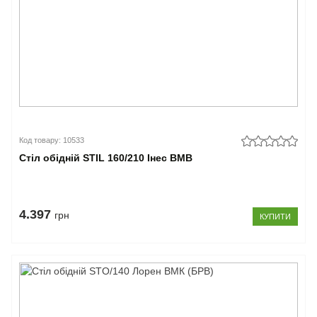
200
<
см
(5)
–
Глибина
30-
59
Код товару: 10533
см
Стіл обідній STIL 160/210 Інес ВМВ
(1)
60-
69
см
4.397
грн
(65)
КУПИТИ
70-
80
см
(130)
81-
99
см