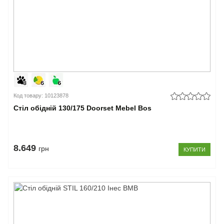
см
(87)
111-
129
см
(70)
130-
149
см
Код товару: 10123878
(34)
Стіл обідній 130/175 Doorset Mebel Bos
150-
179
см
(48)
8.649
180-
грн
КУПИТИ
189
см
(7)
190-
200
см
(5)