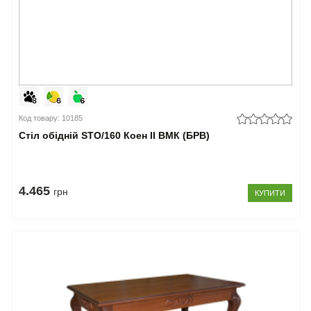
Мікс
Меблі
(1)
Світ
Меблів
(7)
–
Тип
Код товару: 10185
Стіл обідній STO/160 Коен II ВМК (БРВ)
НЕ
розкладний
(156)
розкладний
4.465
грн
КУПИТИ
(134)
книжка
(10)
трансформер
(1)
–
Стільниця