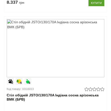
8.337
грн
КУПИТИ
Код товару: 10116013
Стіл обідній JSTO/130/170A Індіана сосна арізонська
ВМК (БРВ)