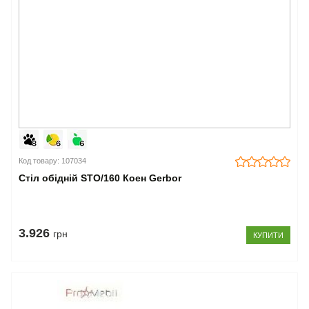
Код товару: 107034
Стіл обідній STO/160 Коен Gerbor
3.926
грн
КУПИТИ