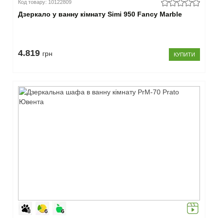
Код товару: 10122809
оливковий
(1)
Дзеркало у ванну кімнату Simi 950 Fancy Marble
темна
диня
(1)
4.819
чорний
грн
КУПИТИ
(1)
графіт
(5)
–
Підсвітка
є
(174)
–
Країна
виробник
Україна
(165)
Китай
(9)