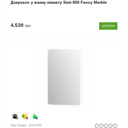
Дзеркало у ванну кімнату Simi 850 Fancy Marble
100 см
(1)
–
4.539
грн
КУПИТИ
Ширина
більше
100 см
(21)
80-
89
см
(47)
90-
100
см
(44)
50-
59
см
(9)
70-
Код товару: 10114766