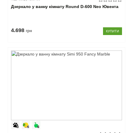
20
Дзеркало у ванну кімнату Round D-600 Neo Ювента
см
(2)
21-
30
4.698
грн
КУПИТИ
см
(3)
–
Колір
універсальний
(145)
білий
(27)
світле
дерево
(1)
синій
(1)
червоний
(1)