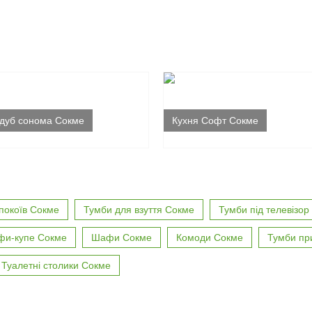
 дуб сонома Сокме
Кухня Софт Сокме
покоїв Сокме
Тумби для взуття Сокме
Тумби під телевізор
и-купе Сокме
Шафи Сокме
Комоди Сокме
Тумби пр
Туалетні столики Сокме