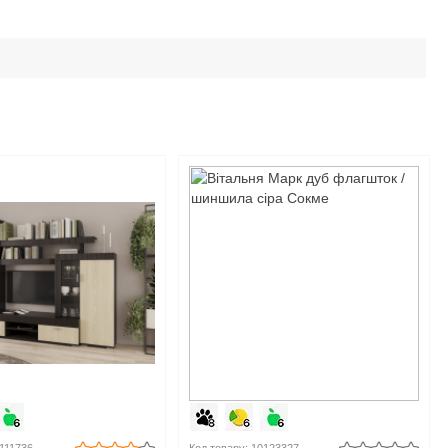
0111736
Код товару: 10123327