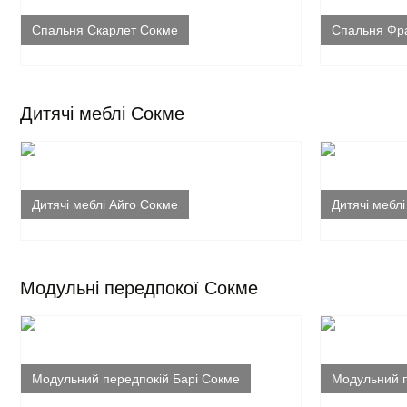
Спальня Скарлет Сокме
Спальня Фр
Дитячі меблі Сокме
Дитячі меблі Айго Сокме
Дитячі мебл
Модульні передпокої Сокме
Модульний передпокій Барі Сокме
Модульний 