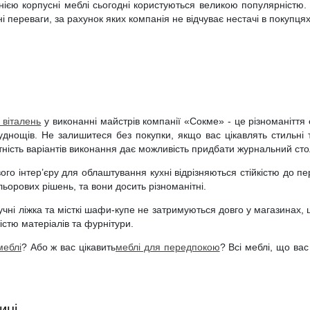
анією корпусні меблі сьогодні користуються великою популярністю.
ні переваги, за рахунок яких компанія не відчуває нестачі в покупця
 віталень
у виконанні майстрів компанії «Сокме» - це різноманіття
труднощів. Не залишитеся без покупки, якщо вас цікавлять стильні 
тність варіантів виконання дає можливість придбати журнальний стол
ого інтер’єру для облаштування кухні відрізняються стійкістю до 
льорових рішень, та вони досить різноманітні.
чні ліжка та місткі шафи-купе не затримуються довго у магазинах, 
істю матеріалів та фурнітури.
меблі
? Або ж вас цікавить
меблі для передпокою
? Всі меблі, що вас
ині