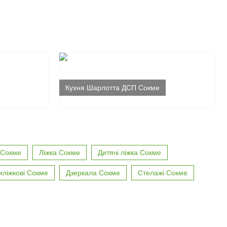
Кухня Шарлотта ДСП Сокме
 Сокме
Ліжка Сокме
Дитячі ліжка Сокме
иліжкові Сокме
Дзеркала Сокме
Стелажі Сокме