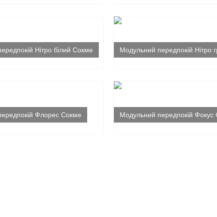
ередпокій Нітро білий Сокме
Модульний передпокій Нітро 
передпокій Флорес Сокме
Модульний передпокій Фокус