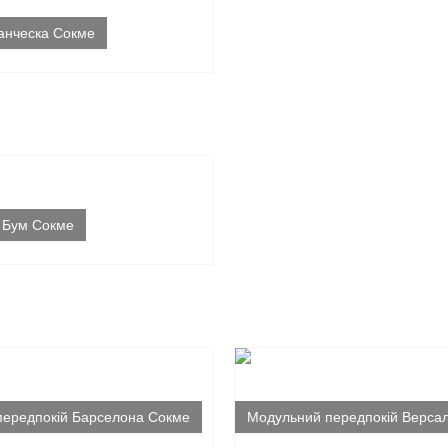
анческа Сокме
і Бум Сокме
передпокій Барселона Сокме
Модульний передпокій Верса