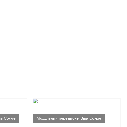
ль Сокме
Модульний передпокій Віва Сокме