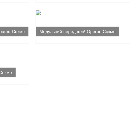
графіт Сокме
Модульний передпокій Орегон Сокме
 Сокме