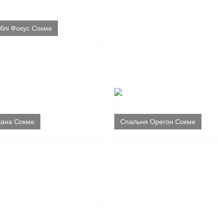
блі Фокус Сокме
лана Сокме
Спальня Орегон Сокме