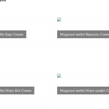
блі Барі Сокме
Модульні меблі Версаль Сокм
лі Нітро білі Сокме
Модульні меблі Нітро графіт 