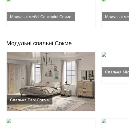
Модульні меблі Санторіні Сокме
Модульні ме
Модульні спальні Сокме
Спальня Мі
Спальня Барі Сокме