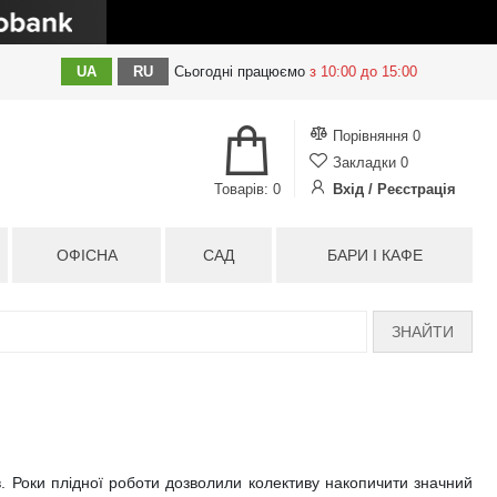
UA
RU
Сьогодні
працюємо
з 10:00 до 15:00
Порівняння
0
Закладки
0
Товарів: 0
Вхід / Реєстрація
ОФІСНА
САД
БАРИ І КАФЕ
ЗНАЙТИ
ів. Роки плідної роботи дозволили колективу накопичити значний