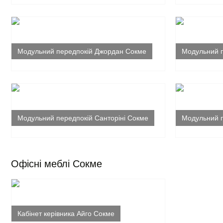
Модульний передпокій Джордан Сокме
Модульний п
Модульний передпокій Санторіні Сокме
Модульний 
Офісні меблі Сокме
Кабінет керівника Айго Сокме