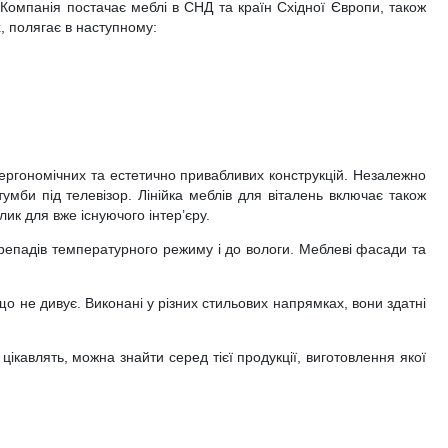
 Компанія постачає меблі в СНД та країн Східної Європи, також
х, полягає в наступному:
 ергономічних та естетично привабливих конструкцій. Незалежно
тумби під телевізор. Лінійка меблів для віталень включає також
ик для вже існуючого інтер’єру.
перепадів температурного режиму і до вологи. Меблеві фасади та
що не дивує. Виконані у різних стильових напрямках, вони здатні
 цікавлять, можна знайти серед тієї продукції, виготовлення якої