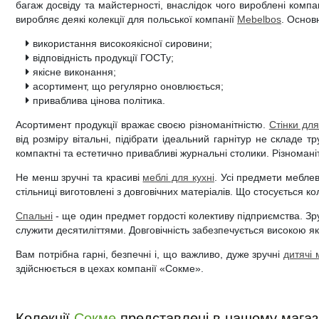
багаж досвіду та майстерності, внаслідок чого вироблені комп
Дитячі крісла та стільці
Високоглянцеві тумби для ванної кімнати
Душові піддони
Тумби офісні під техніку
виробляє деякі колекції для польської компанії
Mebelbos
. Основ
використання високоякісної сировини;
Дитячі стільчики
Тумби для ванної під дерево
Унітази
відповідність продукції ГОСТу;
якісне виконання;
Дитячі матраци
Класичні тумби у ванну
Аксесуари для ванної та туалету
асортимент, що регулярно оновлюється;
приваблива цінова політика.
Душові гарнітури
Асортимент продукції вражає своєю різноманітністю.
Стінки для
від розміру вітальні, підібрати ідеальний гарнітур не складе 
компактні та естетично привабливі журнальні столики. Різномані
Не менш зручні та красиві
меблі для кухні
. Усі предмети меблев
стільниці виготовлені з довговічних матеріалів. Що стосується ко
Спальні
- ще один предмет гордості колективу підприємства. Зру
служити десятиліттями. Довговічність забезпечується високою як
Вам потрібна гарні, безпечні і, що важливо, дуже зручні
дитячі 
здійснюється в цехах компанії «Сокме».
Колекції
Сокме
представлені в нашому магаз