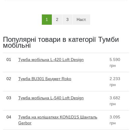
(current)
1
2
3
Наст.
Популярні товари в категорії Тумби
мобільні
01
Тумба мобільна L-420 Loft Design
5.590
грн
02
Тумба BU301 Бюджет Roko
2.233
грн
03
Тумба мобільна L-540 Loft Design
3.682
грн
04
Тумба на коліщатках KON1D1S Шанталь
3.095
Gerbor
грн