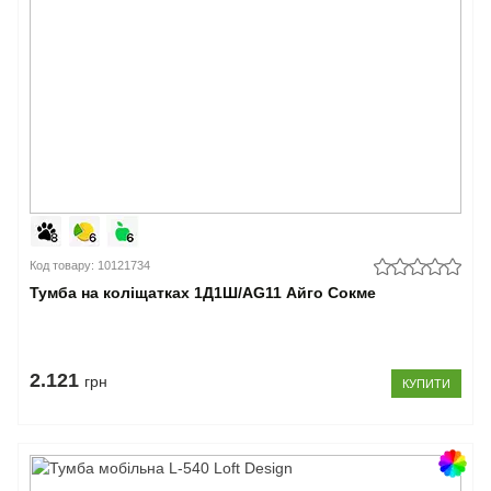
Код товару: 10121734
Тумба на коліщатках 1Д1Ш/AG11 Айго Сокме
2.121
грн
КУПИТИ