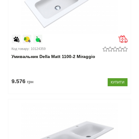
Матеріал
штучний
камінь
(22)
–
Тип
поверхні
Код товару: 10124359
глянцева
Умивальник Della Matt 1100-2 Miraggio
(11)
матова
(11)
9.576
грн
КУПИТИ
–
Довжина
95
-
99
см
(2)
110