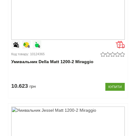
5 -
9
см
(10)
10 -
14
см
(12)
Код товару: 10124365
–
Умивальник Della Matt 1200-2 Miraggio
Кількість
чаш
10.623
1
грн
КУПИТИ
основна
(6)
2
основні
(16)
–
Форма