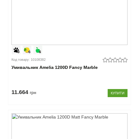
–
Перелив
є
(8)
немає
(14)
–
Зливний
Код товару: 10108382
Умивальник Amelia 1200D Fancy Marble
отвір
стандартний
(14)
11.664
прихований
грн
КУПИТИ
(8)
–
Колір
білий
(22)