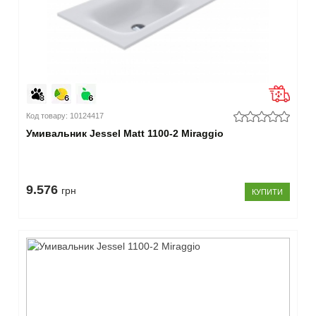
-
114
см
(4)
120
-
124
см
Код товару: 10124417
(12)
Умивальник Jessel Matt 1100-2 Miraggio
150
-
154
см
9.576
грн
(4)
КУПИТИ
–
Ширина
45 -
49
см
(16)