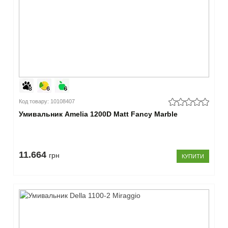
–
Комплектація
без
сифона і
змішувача
(18)
сифон
(4)
Код товару: 10108407
–
Країна
Умивальник Amelia 1200D Matt Fancy Marble
виробник
Україна
11.664
(22)
грн
КУПИТИ
Закрити