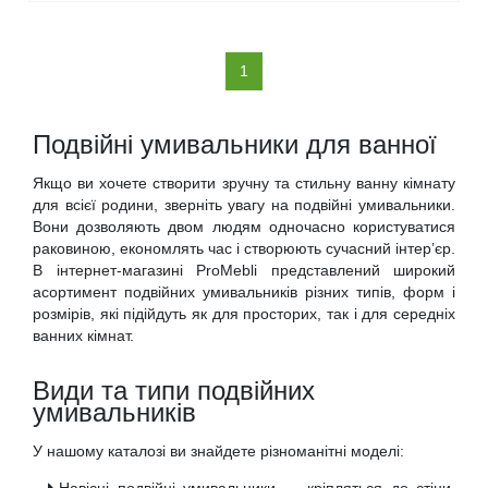
(current)
1
Подвійні умивальники для ванної
Якщо ви хочете створити зручну та стильну ванну кімнату
для всієї родини, зверніть увагу на подвійні умивальники.
Вони дозволяють двом людям одночасно користуватися
раковиною, економлять час і створюють сучасний інтер’єр.
В інтернет-магазині ProMebli представлений широкий
асортимент подвійних умивальників різних типів, форм і
розмірів, які підійдуть як для просторих, так і для середніх
ванних кімнат.
Види та типи подвійних
умивальників
У нашому каталозі ви знайдете різноманітні моделі:
Навісні подвійні умивальники — кріпляться до стіни,