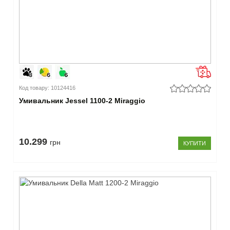
50
-
54
см
(6)
–
Висота
Код товару: 10124416
10 -
Умивальник Jessel 1100-2 Miraggio
14
см
(20)
15
10.299
грн
-
КУПИТИ
19
см
(2)
–
Глибина
чаші