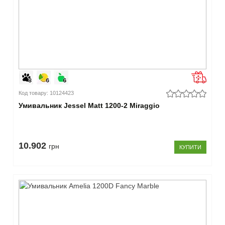
прямокутна
(22)
–
Наявність
крила
немає
Код товару: 10124423
(18)
Умивальник Jessel Matt 1200-2 Miraggio
є
(4)
–
Отвір
10.902
грн
КУПИТИ
під
змішувач
є
(21)
немає
(1)