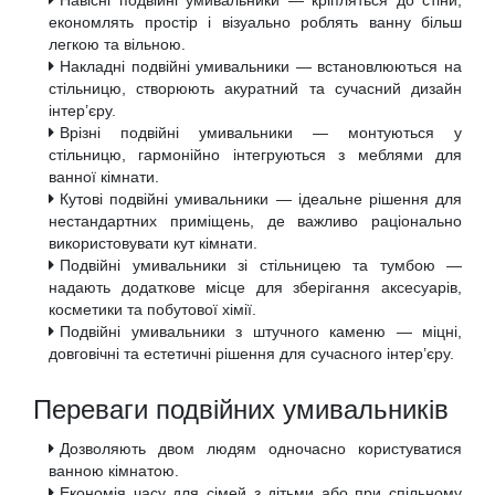
економлять простір і візуально роблять ванну більш
легкою та вільною.
Накладні подвійні умивальники — встановлюються на
стільницю, створюють акуратний та сучасний дизайн
інтер’єру.
Врізні подвійні умивальники — монтуються у
стільницю, гармонійно інтегруються з меблями для
ванної кімнати.
Кутові подвійні умивальники — ідеальне рішення для
нестандартних приміщень, де важливо раціонально
використовувати кут кімнати.
Подвійні умивальники зі стільницею та тумбою —
надають додаткове місце для зберігання аксесуарів,
косметики та побутової хімії.
Подвійні умивальники з штучного каменю — міцні,
довговічні та естетичні рішення для сучасного інтер’єру.
Переваги подвійних умивальників
Дозволяють двом людям одночасно користуватися
ванною кімнатою.
Економія часу для сімей з дітьми або при спільному