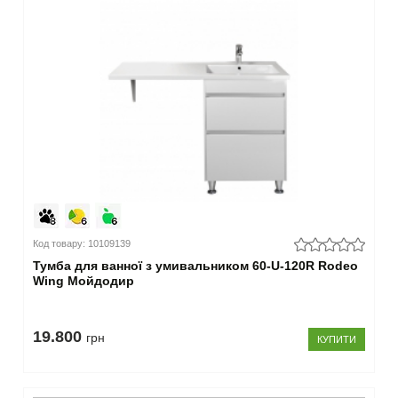
білий
(38)
світле
дерево
(6)
сірий
(2)
колір на
замовлення
(11)
графіт
(14)
–
Код товару: 10109139
Тип
Тумба для ванної з умивальником 60-U-120R Rodeo
Wing Мойдодир
для
підлоги
(11)
19.800
грн
підвісна
КУПИТИ
(44)
–