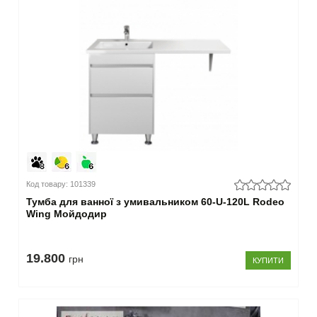
(13)
–
Ширина
96-
105
см
(1)
106-
115
см
(1)
Код товару: 101339
116-
125
Тумба для ванної з умивальником 60-U-120L Rodeo
Wing Мойдодир
см
(17)
125-
200
19.800
грн
КУПИТИ
см
(27)
–