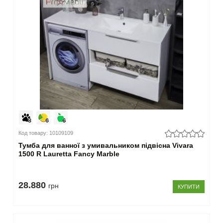
Глибина
40-
49
см
(37)
50-
65
см
(9)
–
Раковина
Код товару: 10109109
Тумба для ванної з умивальником підвісна Vivara
є
1500 R Lauretta Fancy Marble
(42)
немає
(4)
28.880
грн
КУПИТИ
–
Колір