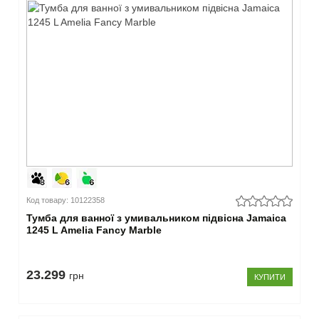
Модифікація
пряма
(46)
–
Кошик
для
білизни
немає
(46)
–
Країна
Код товару: 10122358
виробник
Тумба для ванної з умивальником підвісна Jamaica
1245 L Amelia Fancy Marble
Україна
(46)
23.299
грн
КУПИТИ
Закрити