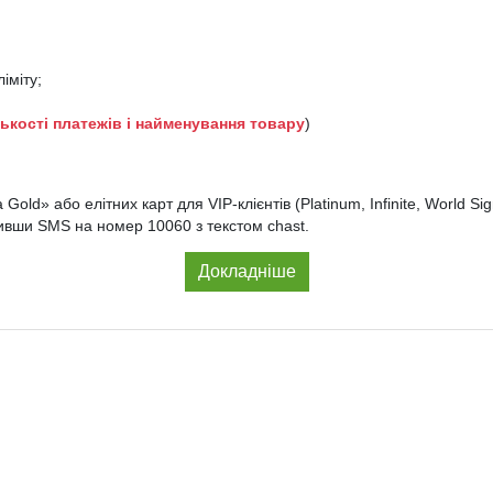
іміту;
лькості платежів і найменування товару
)
old» або елітних карт для VIP-клієнтів (Platinum, Infinite, World Si
вивши SMS на номер 10060 з текстом chast.
Докладніше