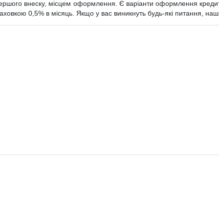
 першого внеску, місцем оформлення. Є варіанти оформлення кредит
траховкою 0,5% в місяць. Якщо у вас виникнуть будь-які питання, наші