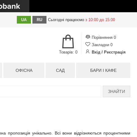
UA
RU
Сьогодні
працюємо
з 10:00 до 15:00
Порівняння
0
Закладки
0
Товарів: 0
Вхід / Реєстрація
ОФІСНА
САД
БАРИ І КАФЕ
ЗНАЙТИ
жна пропозиція унікально. Всі вони відрізняються процентними