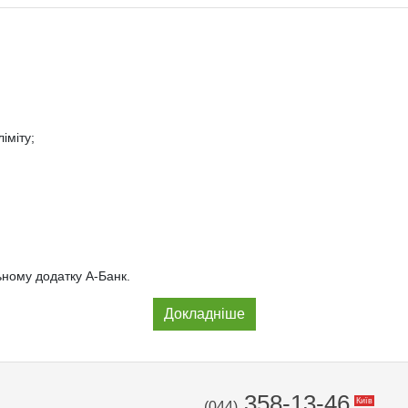
іміту;
ьному додатку А-Банк.
Докладніше
358-13-46
Київ
(044)