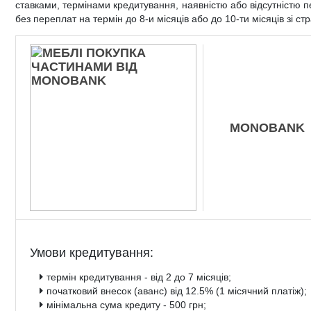
ставками, термінами кредитування, наявністю або відсутністю
Дитячі крісла та стільці
Високоглянцеві тумби для ванної кімнати
Душові піддони
Тумби офісні під техніку
без переплат на термін до 8-и місяців або до 10-ти місяців зі с
Дитячі стільчики
Тумби для ванної під дерево
Унітази
Дитячі матраци
Класичні тумби у ванну
Аксесуари для ванної та туалету
Душові гарнітури
MONOBANK
Умови кредитування:
термін кредитування - від 2 до 7 місяців;
початковий внесок (аванс) від 12.5% (1 місячний платіж);
мінімальна сума кредиту - 500 грн;