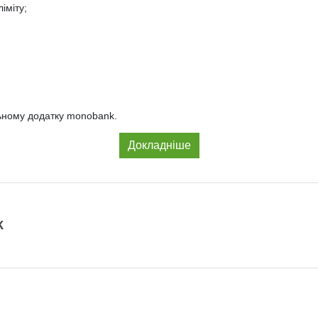
іміту;
льному додатку monobank.
Докладніше
К