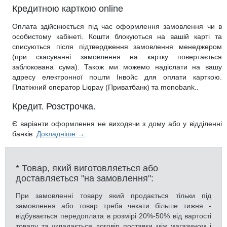
Кредитною карткою online
Оплата здійснюється під час оформлення замовлення чи в
особистому кабінеті. Кошти блокуються на вашій карті та
списуються після підтвердження замовлення менеджером
(при скасуванні замовлення на картку повертається
заблокована сума). Також ми можемо надіслати на вашу
адресу електронної пошти Інвойс для оплати карткою.
Платіжний оператор Liqpay (Приватбанк) та monobank..
Кредит. Розстрочка.
Є варіанти оформлення не виходячи з дому або у відділенні
банків.
Докладніше →
.
* Товар, який виготовляється або
доставляється "на замовлення":
При замовленні товару який продається тільки під
замовлення або товар треба чекати більше тижня -
відбувається передоплата в розмірі 20%-50% від вартості
товару та укладається договір поставки між магазином і