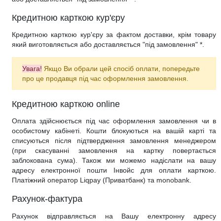
Пуфи
Чорні стінки
Стелажі, книжкові шафи
Металеві ліжка
Туалетні столики
Пеленальні столики, пеленатори, комоди
Стільниці
Тумби для ванної лофт
Глянцеві пенали для ванної
Напівпенали для ванної
Умивальники зі стільницею, з крилом
Офісна
Письмові столи
Кавові столики для саду
Кредитною карткою кур'єру
Полиці
М’які ліжка
Дзеркала
Дитячі парти
Кухонні мийки
Тумби з умивальником, стільницею зі штучного каменю
Пенали для ванної під дерево
Меблі для ванної в стилі лофт
Умивальники на пральну машину
Комп’ютерні столи
Сад
Крісла-гойдалки
Кредитною карткою кур'єру за фактом доставки, крім товару
який виготовляється або доставляється "під замовлення" *.
Односпальні ліжка
Стійки для одягу
Дитячі столи
Подвійні тумби для ванної, з двома умивальниками
Класичні пенали для ванної
Умивальники
Підлогові умивальники
Конференц столи
Бари і Кафе
Полуторні ліжка
Домашній текстиль
Дитячі дивани
Сучасні тумби для ванної кімнати
Маленькі умивальники
Ванни
Тумби мобільні
Увага!
Якщо Ви обрали цей спосіб оплати, попередьте
про це продавця під час оформлення замовлення.
Дитячі крісла та стільці
Високоглянцеві тумби для ванної кімнати
Душові піддони
Тумби офісні під техніку
Кредитною карткою online
Дитячі стільчики
Тумби для ванної під дерево
Унітази
Оплата здійснюється під час оформлення замовлення чи в
Дитячі матраци
Класичні тумби у ванну
Аксесуари для ванної та туалету
особистому кабінеті. Кошти блокуються на вашій карті та
списуються після підтвердження замовлення менеджером
Душові гарнітури
(при скасуванні замовлення на картку повертається
заблокована сума). Також ми можемо надіслати на вашу
адресу електронної пошти Інвойс для оплати карткою.
Платіжний оператор Liqpay (Приватбанк) та monobank.
Рахунок-фактура
Рахунок відправляється на Вашу електронну адресу