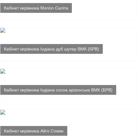
Кабінет керівника Morion Саліта
Кабінет керівника Індіана дуб шутер ВМК (БРВ)
Кабінет керівника Індіана сосна арізонська ВМК (БРВ)
Кабінет керівника Айго Сокме