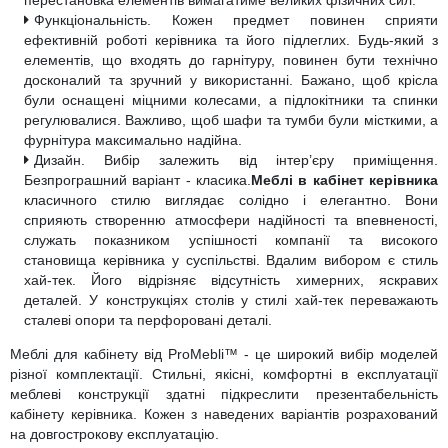
перестановка елементів вимагатиме великих фізичних сил.
Функціональність. Кожен предмет повинен сприяти
ефективній роботі керівника та його підлеглих. Будь-який з
елементів, що входять до гарнітуру, повинен бути технічно
досконалий та зручний у використанні. Бажано, щоб крісла
були оснащені міцними колесами, а підлокітники та спинки
регулювалися. Важливо, щоб шафи та тумби були місткими, а
фурнітура максимально надійна.
Дизайн. Вибір залежить від інтер’єру приміщення.
Безпрограшний варіант - класика.
Меблі в кабінет керівника
класичного стилю виглядає солідно і елегантно. Вони
сприяють створенню атмосфери надійності та впевненості,
служать показником успішності компанії та високого
становища керівника у суспільстві. Вдалим вибором є стиль
хай-тек. Його відрізняє відсутність химерних, яскравих
деталей. У конструкціях столів у стилі хай-тек переважають
сталеві опори та перфоровані деталі.
Меблі для кабінету від ProMebli™ - це широкий вибір моделей
різної комплектації. Стильні, якісні, комфортні в експлуатації
меблеві конструкції здатні підкреслити презентабельність
кабінету керівника. Кожен з наведених варіантів розрахований
на довгострокову експлуатацію.