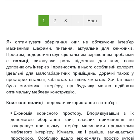
(current)
1
2
3
...
Наст.
Як оптимізувати зберігання книг, не обтяжуючи інтер’єр
масивними шафами, питання, актуальне для книжників.
Простим, недорогим і функціональним вирішенням проблеми
є
полиці
, виконуючи роль підставки для книг, вони
доповнюють інтер’єр і привносять в нього особливий колорит.
Ідеальні для малогабаритних приміщень, доречні також у
просторих вітальні, кабінетах та інших кімнатах. Хоч би якою
була стилістика інтер’єру, під будь-яку можна підібрати
оптимальну меблеву конструкцію.
Книжкові полиці
- переваги використання в інтер’єрі
Економія корисного простору. Впорядкувавши з їх
допомогою зберігання книг, власник приміщення не
захаращує при цьому інтер’єр масивними предметами
меблевого інтер’єру. Кімната, як і раніше, залишається
просторою. Особливо вдало економлять простір кутові