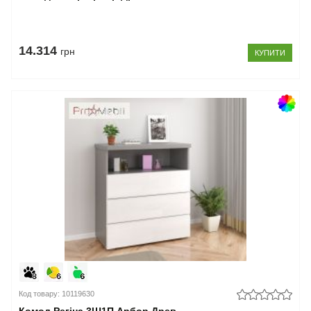
14.314
грн
КУПИТИ
Код товару: 10119630
Комод Регіна 3Ш1П Арбор Древ