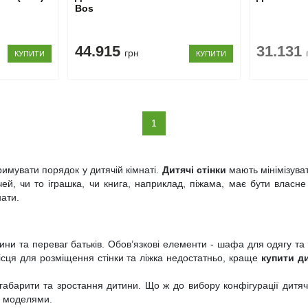
Bos
44.915
31.131
грн
КУПИТИ
КУПИТИ
(current)
1
римувати порядок у дитячій кімнаті.
Дитячі стінки
мають мінімізува
чей, чи то іграшка, чи книга, наприклад, піжама, має бути власн
нати.
дитини та переваг батьків. Обов’язкові елементи - шафа для одягу 
місця для розміщення стінки та ліжка недостатньо, краще
купити ди
абарити та зростання дитини. Що ж до вибору конфігурації дитячо
ми моделями.