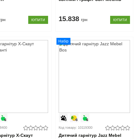
15.838
грн
грн
КУПИТИ
КУПИТИ
Набір
08400
Код товару: 10119300
арнітур X-Скаут
Дитячий гарнітур Jazz Mebel