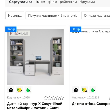
Сортувати за:
ім`ям
ціною
рейтингом
відгуками
Дитячі крісла та стільці
Високоглянцеві тумби для ванної кімнати
Душові піддони
Тумби офісні під техніку
Новинка
Покупка частинами 8 платежів
Оплата частина
Дитячі стільчики
Тумби для ванної під дерево
Унітази
Дитячі матраци
Класичні тумби у ванну
Аксесуари для ванної та туалету
Набір
Набір
Душові гарнітури
Код товару: 10928
Код товару: 10101213
Дитячий гарнітур X-Скаут білий
Дитяча стінка Салерн
матовий/сірий матовий Санті