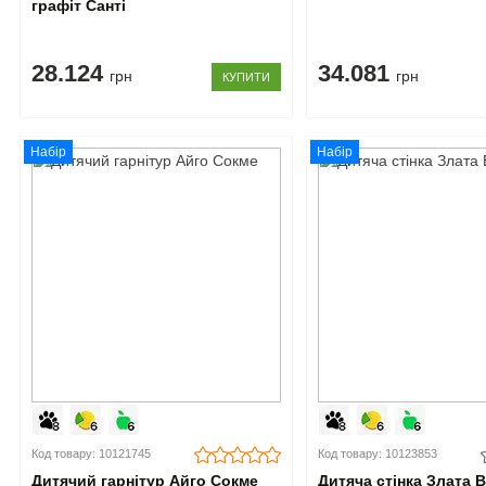
графіт Санті
28.124
34.081
грн
грн
КУПИТИ
Набір
Набір
Код товару: 10121745
Код товару: 10123853
Дитячий гарнітур Айго Сокме
Дитяча стінка Злата 