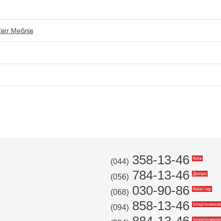
Світ Меблів
358-13-46
Київ
(044)
784-13-46
Дніпро
(056)
030-90-86
Київстар
(068)
858-13-46
Інтертелеком
(094)
Інтертелеком