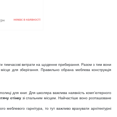
немає в наявності
грн
ти тимчасові витрати на щоденне прибирання. Разом з тим вони
е місце для зберігання. Правильно обрана меблева конструкція
та полиці для книг. Для школяра важлива наявність комп’ютерного
тячу стінку
зі спальним місцем. Найчастіше воно розташоване
го меблевого гарнітура, то тут важливо врахувати архітектурні