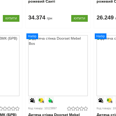
рожевий Санті
рожевий С
34.374
26.249
грн
КУПИТИ
КУПИТИ
Набір
Набір
Код товару: 10123897
Код товару: 1
ВМК (БРВ)
Дитяча стінка Doorset Mebel
Дитяча ст