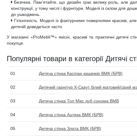
Безпека. Пам’ятайте, що дизайн грає велику роль, але дале
конструкції, у тому числі і фурнітури. Моделі із склом для до
до ушкоджень.
Гігієнічність. Моделі із фактурними поверхнями красиві, ал
дитячій доведеться часто.
У магазині «ProMebli™» якісні, красиві та практичні дитячі 
покупця.
Популярні товари в категорії Дитячі ст
01
Дитяча стінка Каспіан кашемір ВМК (БРВ)
02
Дитячий гарнітур X-Скаут білий матовий/сірий м
03
Дитяча стінка Топ Мікс дуб сонома ВМВ
04
Дитяча стінка Ацтека ВМК (БРВ)
05
Дитяча стінка Злата ВМК (БРВ)