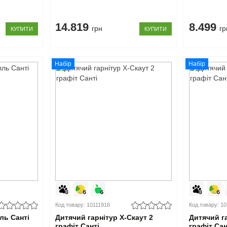
14.819
8.499
грн
гр
КУПИТИ
КУПИТИ
Набір
Набір
Код товару: 10111916
Код товару: 1
ль Санті
Дитячий гарнітур X-Скаут 2
Дитячий га
графіт Санті
графіт Сан