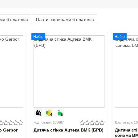
ми 6 платежів
Плати частинами 6 платежів
Набір
Набір
Код товару: 103687
Код товару: 1
о Gerbor
Дитяча стінка Ацтека ВМК (БРВ)
Дитяча сті
сонома В