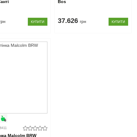
анті
Bos
37.626
грн
грн
КУПИТИ
КУПИТИ
08411
інка Malcolm BRW