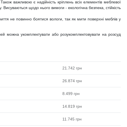
 Також важливою є надійність кріплень всіх елементів меблевої
у. Висуваються щодо нього вимоги - екологічна безпека, стійкість
криття не повинно боятися вологи, так як мити поверхні меблів у
делей можна укомплектувати або розукомплектовувати на розсуд
21.742
грн
26.874
грн
8.499
грн
14.819
грн
11.745
грн