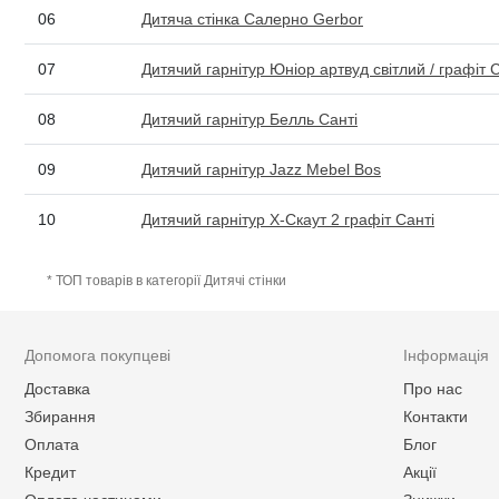
06
Дитяча стінка Салерно Gerbor
07
Дитячий гарнітур Юніор артвуд світлий / графіт 
08
Дитячий гарнітур Белль Санті
09
Дитячий гарнітур Jazz Mebel Bos
10
Дитячий гарнітур X-Скаут 2 графіт Санті
* ТОП товарів в категорії Дитячі стінки
Допомога покупцеві
Інформація
Доставка
Про нас
Збирання
Контакти
Оплата
Блог
Кредит
Акції