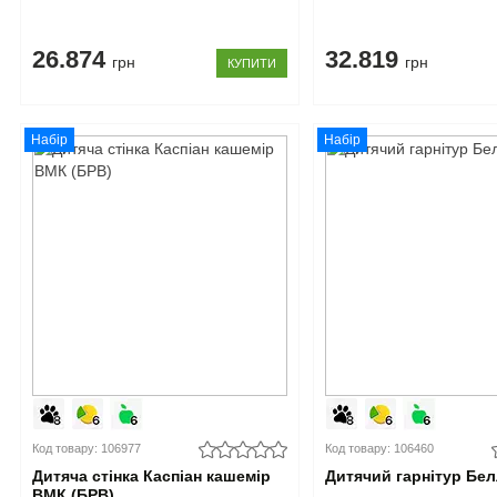
26.874
32.819
грн
грн
КУПИТИ
Набір
Набір
Код товару: 106977
Код товару: 106460
Дитяча стінка Каспіан кашемір
Дитячий гарнітур Бел
ВМК (БРВ)