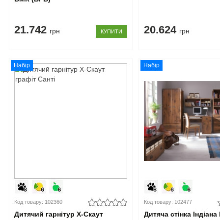
21.742
20.624
грн
грн
КУПИТИ
Набір
Набір
Код товару: 102360
Код товару: 102477
Дитячий гарнітур X-Скаут
Дитяча стінка Індіана