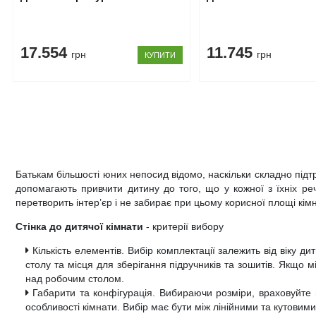
17.554
11.745
грн
грн
КУПИТИ
Батькам більшості юних непосид відомо, наскільки складно підт
допомагають привчити дитину до того, що у кожної з їхніх ре
перетворить інтер’єр і не забирає при цьому корисної площі кім
Стінка до дитячої кімнати
- критерії вибору
Кількість елементів. Вибір комплектації залежить від віку 
столу та місця для зберігання підручників та зошитів. Якщо 
над робочим столом.
Габарити та конфігурація. Вибираючи розміри, враховуйте г
особливості кімнати. Вибір має бути між лінійними та кутови