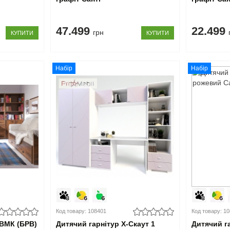
47.499
22.499
грн
КУПИТИ
КУПИТИ
Набір
Набір
Код товару: 108401
Код товару: 1
 ВМК (БРВ)
Дитячий гарнітур X-Скаут 1
Дитячий г