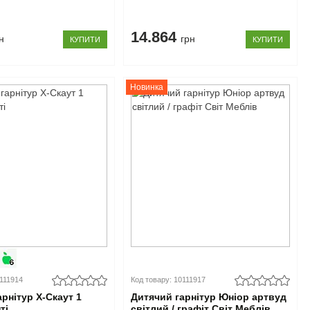
14.864
н
грн
КУПИТИ
КУПИТИ
Новинка
0111914
Код товару: 10111917
рнітур X-Скаут 1
Дитячий гарнітур Юніор артвуд
ті
світлий / графіт Світ Меблів