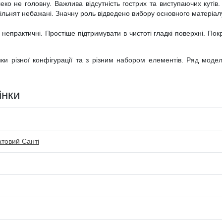
ко не головну. Важлива відсутність гострих та виступаючих кутів.
шкільнят небажані. Значну роль відведено вибору основного матеріал
е непрактичні. Простіше підтримувати в чистоті гладкі поверхні. По
стінки різної конфігурації та з різним набором елементів. Ряд мо
інки
атовий Санті