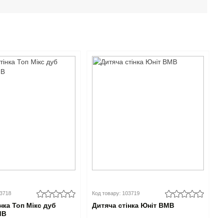
03718
Код товару: 103719
нка Топ Мікс дуб
Дитяча стінка Юніт ВМВ
МВ