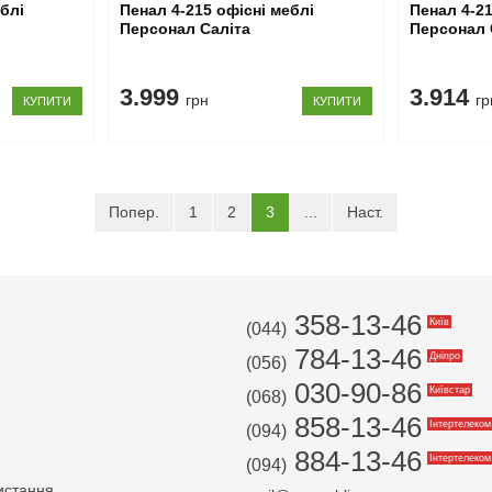
еблі
Пенал 4-215 офісні меблі
Пенал 4-21
Персонал Саліта
Персонал 
3.999
3.914
грн
гр
КУПИТИ
КУПИТИ
(current)
Попер.
1
2
3
...
Наст.
358-13-46
Київ
(044)
784-13-46
Дніпро
(056)
030-90-86
Київстар
(068)
858-13-46
Інтертелеком
(094)
884-13-46
Інтертелеком
(094)
истання