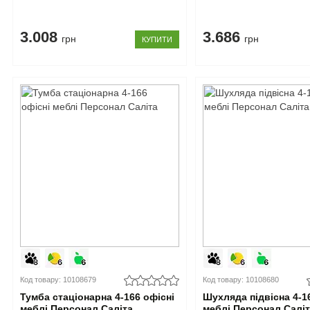
3.008
3.686
грн
грн
КУПИТИ
Код товару: 10108679
Код товару: 10108680
Тумба стаціонарна 4-166 офісні
Шухляда підвісна 4-1
меблі Персонал Саліта
меблі Персонал Салі