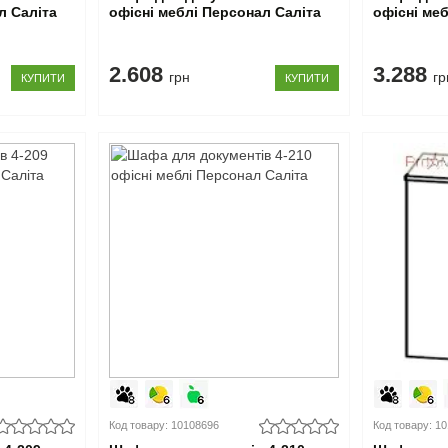
л Саліта
офісні меблі Персонал Саліта
офісні ме
2.608
3.288
грн
гр
КУПИТИ
КУПИТИ
Код товару: 10108696
Код товару: 1