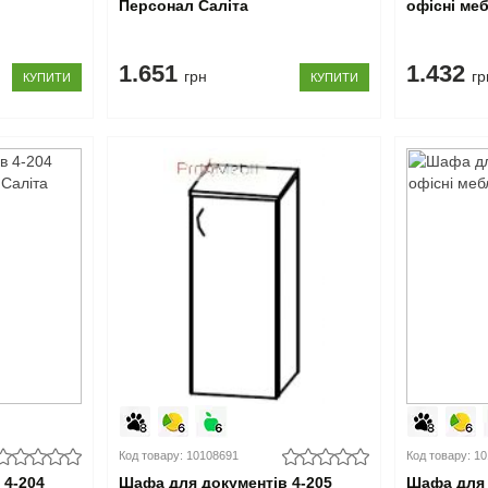
Персонал Саліта
офісні ме
1.651
1.432
грн
гр
КУПИТИ
КУПИТИ
Код товару: 10108691
Код товару: 1
 4-204
Шафа для документів 4-205
Шафа для 