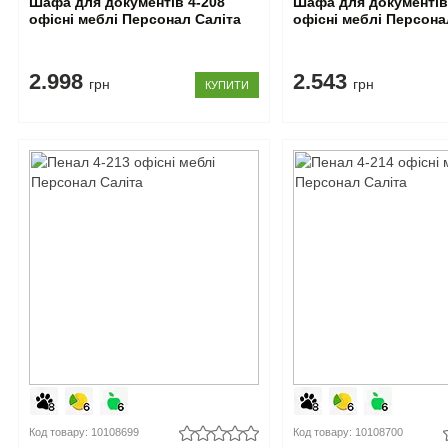
Шафа для документів 4-208
Шафа для документів
офісні меблі Персонал Саліта
офісні меблі Персона
2.998
2.543
грн
грн
КУПИТИ
Код товару: 10108699
Код товару: 10108700