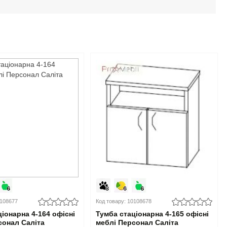
0108677
Код товару: 10108678
іонарна 4-164 офісні
Тумба стаціонарна 4-165 офісні
сонал Саліта
меблі Персонал Саліта