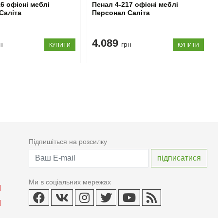
6 офісні меблі
Пенал 4-217 офісні меблі
Саліта
Персонал Саліта
4.089
н
грн
КУПИТИ
КУПИТИ
Підпишіться на розсилку
Ми в соціальних мережах