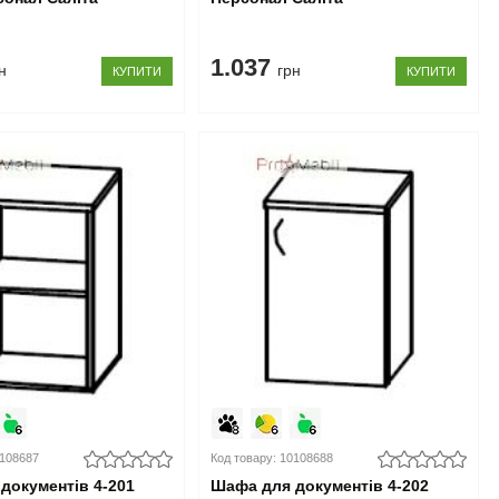
1.037
н
грн
КУПИТИ
КУПИТИ
0108687
Код товару: 10108688
документів 4-201
Шафа для документів 4-202