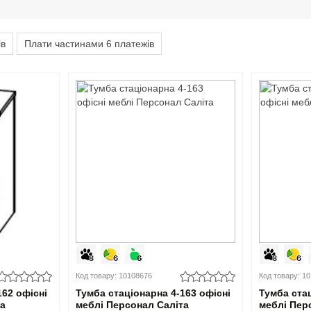
ів
Плати частинами 6 платежів
Код товару: 10108676
Код товару: 1
162 офісні
Тумба стаціонарна 4-163 офісні
Тумба стац
та
меблі Персонал Саліта
меблі Пер