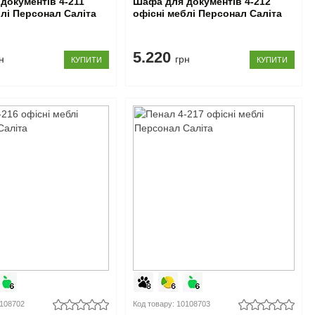
документів 4-211
Шафа для документів 4-212
блі Персонал Саліта
офісні меблі Персонал Саліта
5.220
н
грн
КУПИТИ
КУПИТИ
0108702
Код товару: 10108703