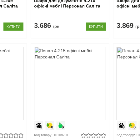
 4-209
Шафа для документів 4-210
Шафа для 
л Саліта
офісні меблі Персонал Саліта
офісні ме
3.686
3.869
грн
гр
КУПИТИ
КУПИТИ
Код товару: 10108701
Код товару: 1