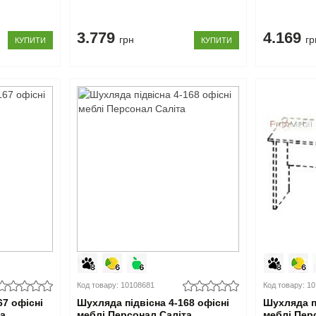
3.779
4.169
грн
гр
КУПИТИ
КУПИТИ
Код товару: 10108681
Код товару: 1
67 офісні
Шухляда підвісна 4-168 офісні
Шухляда пі
та
меблі Персонал Саліта
меблі Пер