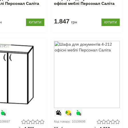
блі Персонал Саліта
офісні меблі Персонал Саліта
1.847
н
грн
КУПИТИ
КУПИТИ
0108697
Код товару: 10108698