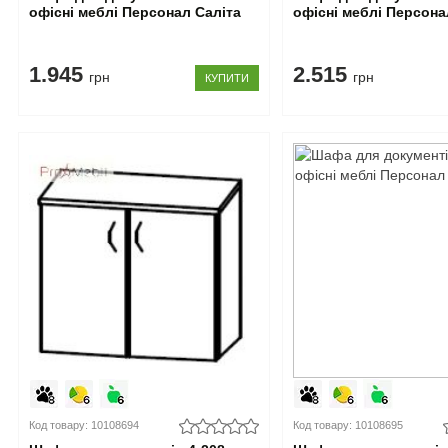
офісні меблі Персонал Саліта
офісні меблі Персона
1.945
2.515
грн
грн
КУПИТИ
Код товару: 10108694
Код товару: 10108695