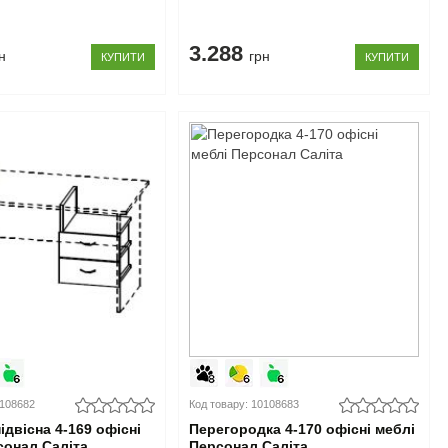
3.288
н
грн
КУПИТИ
КУПИТИ
0108682
Код товару: 10108683
двісна 4-169 офісні
Перегородка 4-170 офісні меблі
сонал Саліта
Персонал Саліта