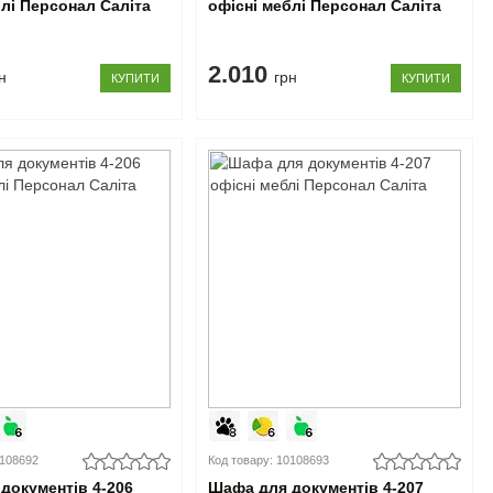
блі Персонал Саліта
офісні меблі Персонал Саліта
2.010
н
грн
КУПИТИ
КУПИТИ
0108692
Код товару: 10108693
документів 4-206
Шафа для документів 4-207