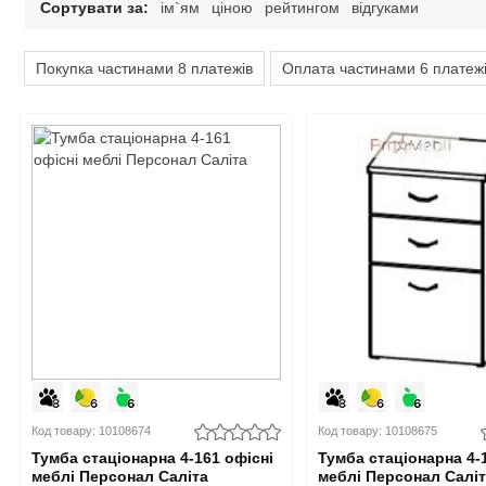
Сортувати за:
ім`ям
ціною
рейтингом
відгуками
Дитячі крісла та стільці
Високоглянцеві тумби для ванної кімнати
Душові піддони
Тумби офісні під техніку
Покупка частинами 8 платежів
Оплата частинами 6 платеж
Дитячі стільчики
Тумби для ванної під дерево
Унітази
Дитячі матраци
Класичні тумби у ванну
Аксесуари для ванної та туалету
Душові гарнітури
Код товару: 10108674
Код товару: 10108675
Тумба стаціонарна 4-161 офісні
Тумба стаціонарна 4-
меблі Персонал Саліта
меблі Персонал Салі