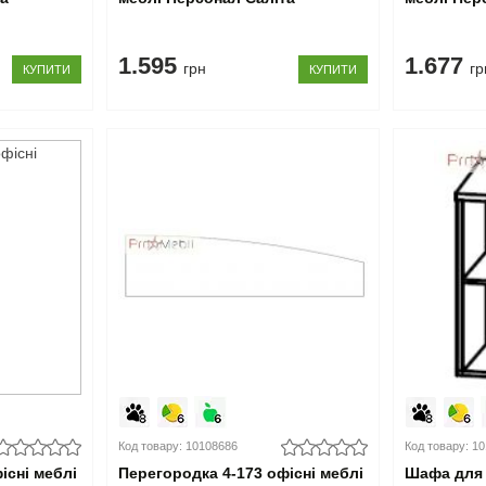
1.595
1.677
грн
гр
КУПИТИ
КУПИТИ
Код товару: 10108686
Код товару: 1
існі меблі
Перегородка 4-173 офісні меблі
Шафа для 