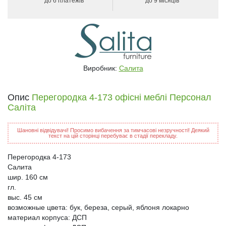
до 6 платежів
до 9 місяців
Виробник:
Салита
Опис
Перегородка 4-173 офісні меблі Персонал
Саліта
Шановні відвідувачі! Просимо вибачення за тимчасові незручності! Деякий
текст на цій сторінці перебуває в стадії перекладу.
Перегородка 4-173
Салита
шир. 160 см
гл.
выс. 45 см
возможные цвета: бук, береза, серый, яблоня локарно
материал корпуса: ДСП