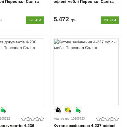
блі Персонал Саліта
офісні меблі Персонал Саліта
5.472
н
грн
КУПИТИ
КУПИТИ
0108722
Код товару: 10108723
документів 4-236
Кутове закінчення 4-237 офісні