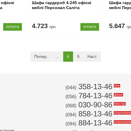
 офісні
Шафа гардероб 4-245 офісні
Шафа гард
та
меблі Персонал Саліта
меблі Пер
4.723
5.647
грн
гр
КУПИТИ
КУПИТИ
(current)
Попер.
...
4
5
Наст.
358-13-46
Київ
(044)
784-13-46
Дніпро
(056)
030-90-86
Київстар
(068)
858-13-46
Інтертелеком
(094)
884-13-46
Інтертелеком
(094)
истання