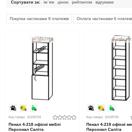
Сортувати за:
ім`ям
ціною
рейтингом
відгуками
Дитячі крісла та стільці
Високоглянцеві тумби для ванної кімнати
Душові піддони
Тумби офісні під техніку
Покупка частинами 8 платежів
Оплата частинами 6 платеж
Дитячі стільчики
Тумби для ванної під дерево
Унітази
Дитячі матраци
Класичні тумби у ванну
Аксесуари для ванної та туалету
Душові гарнітури
Код товару: 10108704
Код товару: 10108705
Пенал 4-218 офісні меблі
Пенал 4-219 офісні м
Персонал Саліта
Персонал Саліта