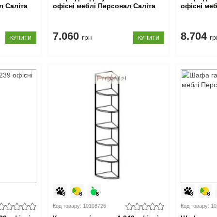
л Саліта
офісні меблі Персонал Саліта
офісні ме
7.060
8.704
грн
гр
КУПИТИ
КУПИТИ
Код товару: 10108726
Код товару: 1