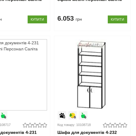
6.053
н
грн
КУПИТИ
КУПИТИ
0108717
Код товару: 10108718
документів 4-231
Шафа для документів 4-232