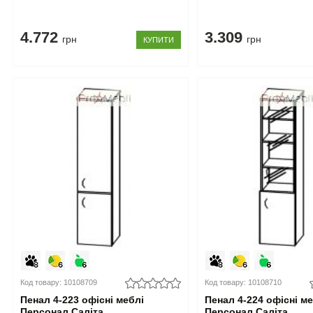
4.772
3.309
грн
грн
КУПИТИ
Код товару: 10108709
Код товару: 10108710
Пенал 4-223 офісні меблі
Пенал 4-224 офісні м
Персонал Саліта
Персонал Саліта