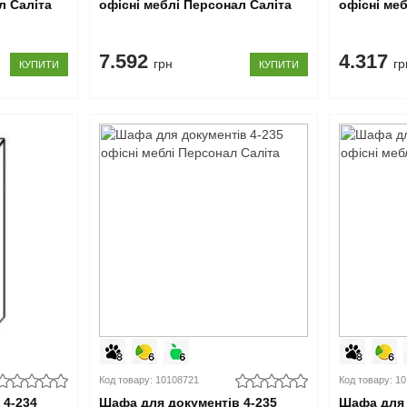
л Саліта
офісні меблі Персонал Саліта
офісні ме
7.592
4.317
грн
гр
КУПИТИ
КУПИТИ
Код товару: 10108721
Код товару: 1
 4-234
Шафа для документів 4-235
Шафа для 