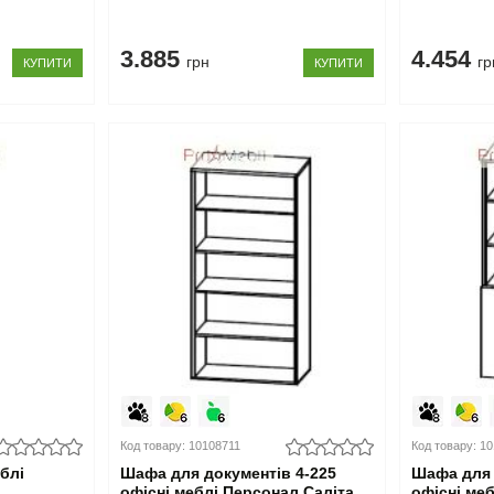
3.885
4.454
грн
гр
КУПИТИ
КУПИТИ
Код товару: 10108711
Код товару: 1
еблі
Шафа для документів 4-225
Шафа для 
офісні меблі Персонал Саліта
офісні ме