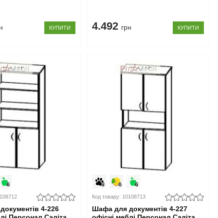
4.492
н
грн
КУПИТИ
КУПИТИ
0108712
Код товару: 10108713
документів 4-226
Шафа для документів 4-227
блі Персонал Саліта
офісні меблі Персонал Саліта