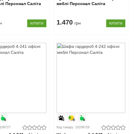
блі Персонал Саліта
меблі Персонал Саліта
1.470
н
грн
КУПИТИ
КУПИТИ
0108727
Код товару: 10108728