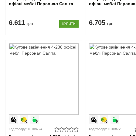
офісні меблі Персонал Саліта
офісні меблі Персона
6.611
6.705
грн
грн
КУПИТИ
Код товару: 10108724
Код товару: 10108725