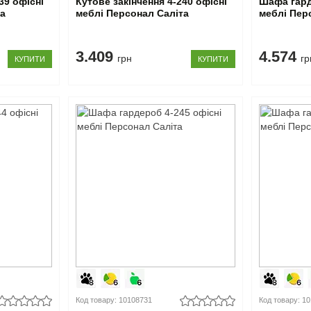
39 офісні
Кутове закінчення 4-240 офісні
Шафа гард
та
меблі Персонал Саліта
меблі Пер
3.409
4.574
грн
гр
КУПИТИ
КУПИТИ
Код товару: 10108731
Код товару: 1