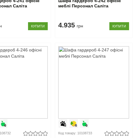
ероб 4-241 офісні
Шафа гардероб 4-242 офісні
сонал Саліта
меблі Персонал Саліта
4.935
н
грн
КУПИТИ
КУПИТИ
0108732
Код товару: 10108733