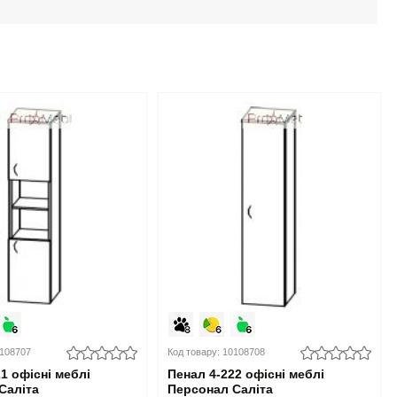
0108707
Код товару: 10108708
1 офісні меблі
Пенал 4-222 офісні меблі
Саліта
Персонал Саліта