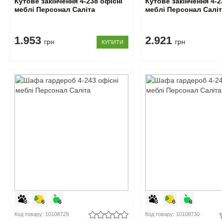
Кутове закінчення 4-238 офісні
Кутове закінчення 4-2
меблі Персонал Саліта
меблі Персонал Салі
1.953
2.921
грн
грн
КУПИТИ
Код товару: 10108729
Код товару: 10108730