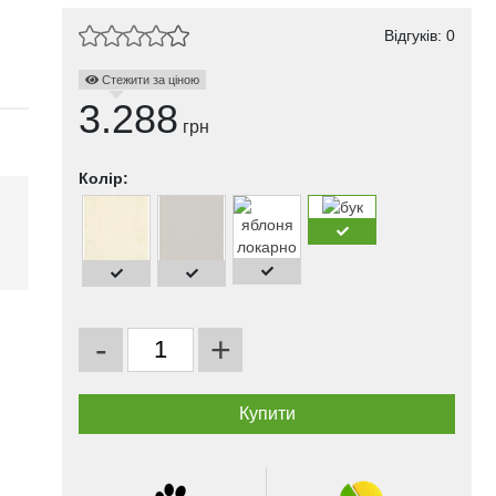
Відгуків: 0
Стежити за ціною
3.288
грн
Колір:
і
-
+