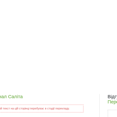
нал Саліта
Від
Пер
 текст на цій сторінці перебуває в стадії перекладу.