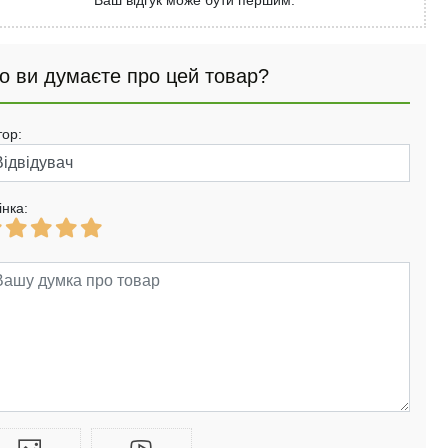
Ваш відгук може бути першим.
о ви думаєте про цей товар?
тор:
інка: