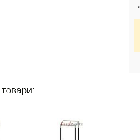
Д
 товари: