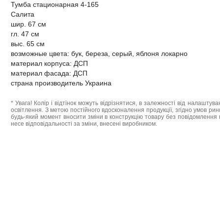
Тумба стационарная 4-165
Салита
шир. 67 см
гл. 47 см
выс. 65 см
возможные цвета: бук, береза, серый, яблоня локарно
материал корпуса: ДСП
материал фасада: ДСП
страна производитель Украина
* Увага! Колір і відтінок можуть відрізнятися, в залежності від налаштува
освітлення. З метою постійного вдосконалення продукції, згідно умов ри
будь-який момент вносити зміни в конструкцію товару без повідомлення 
несе відповідальності за зміни, внесені виробником.