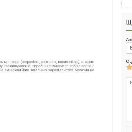
Щ
Ав
Оц
нь монітора (яскравість, контраст, насиченість), а також
нку і законодавства, виробник залишає за собою право в
не змінюючи його загальних характеристик. Магазин не