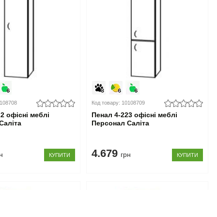
0108708
Код товару: 10108709
2 офісні меблі
Пенал 4-223 офісні меблі
Саліта
Персонал Саліта
4.679
н
грн
КУПИТИ
КУПИТИ