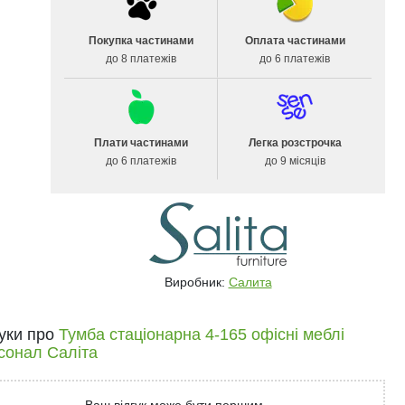
Покупка частинами
Оплата частинами
до 8 платежів
до 6 платежів
Плати частинами
Легка розстрочка
до 6 платежів
до 9 місяців
Виробник:
Салита
гуки про
Тумба стаціонарна 4-165 офісні меблі
сонал Саліта