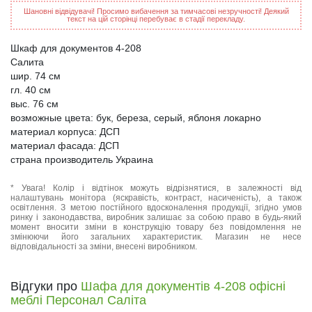
Шановні відвідувачі! Просимо вибачення за тимчасові незручності! Деякий
текст на цій сторінці перебуває в стадії перекладу.
Шкаф для документов 4-208
Салита
шир. 74 см
гл. 40 см
выс. 76 см
возможные цвета: бук, береза, серый, яблоня локарно
материал корпуса: ДСП
материал фасада: ДСП
страна производитель Украина
* Увага! Колір і відтінок можуть відрізнятися, в залежності від
налаштувань монітора (яскравість, контраст, насиченість), а також
освітлення. З метою постійного вдосконалення продукції, згідно умов
ринку і законодавства, виробник залишає за собою право в будь-який
момент вносити зміни в конструкцію товару без повідомлення не
змінюючи його загальних характеристик. Магазин не несе
відповідальності за зміни, внесені виробником.
Відгуки про
Шафа для документів 4-208 офісні
меблі Персонал Саліта