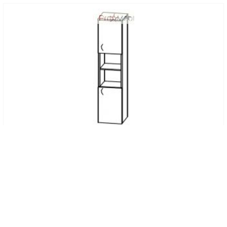
Код товару: 10108707
Пенал 4-221 офісні меблі Персонал Саліта
4.454
грн
КУПИТИ