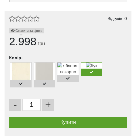
Відгуків: 0
Стежити за ціною
2.998
грн
Колір:
-
+