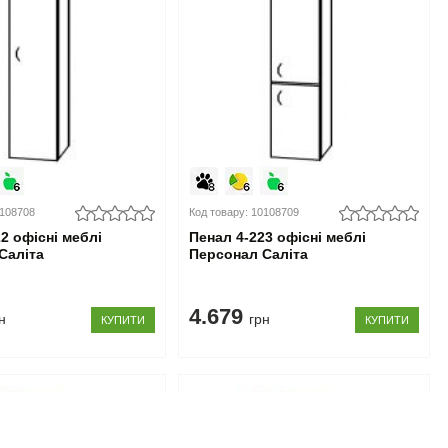
0108708
Код товару: 10108709
2 офісні меблі
Пенал 4-223 офісні меблі
Саліта
Персонал Саліта
4.679
н
грн
КУПИТИ
КУПИТИ