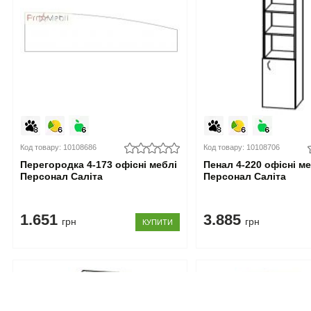
Код товару: 10108686
Код товару: 10108706
Перегородка 4-173 офісні меблі
Пенал 4-220 офісні м
Персонал Саліта
Персонал Саліта
1.651
3.885
грн
грн
КУПИТИ