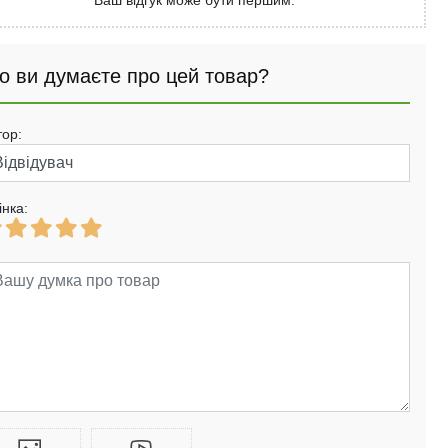
Ваш відгук може бути першим.
о ви думаєте про цей товар?
тор:
інка: