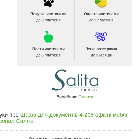
Покупка частинами
Оплата частинами
до 8 платежів
до 6 платежів
Плати частинами
Легка розстрочка
до 6 платежів
до 9 місяців
Виробник:
Салита
гуки про
Шафа для документів 4-205 офісні меблі
сонал Саліта