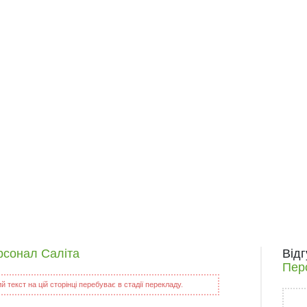
рсонал Саліта
Від
Пер
 текст на цій сторінці перебуває в стадії перекладу.