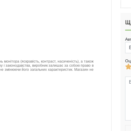
Щ
Ав
Оц
нь монітора (яскравість, контраст, насиченість), а також
нку і законодавства, виробник залишає за собою право в
не змінюючи його загальних характеристик. Магазин не