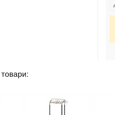
Д
 товари: