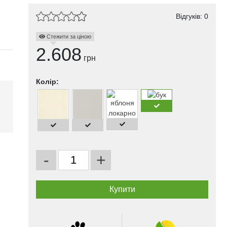
Відгуків: 0
Стежити за ціною
2.608
грн
Колір:
і
-
+