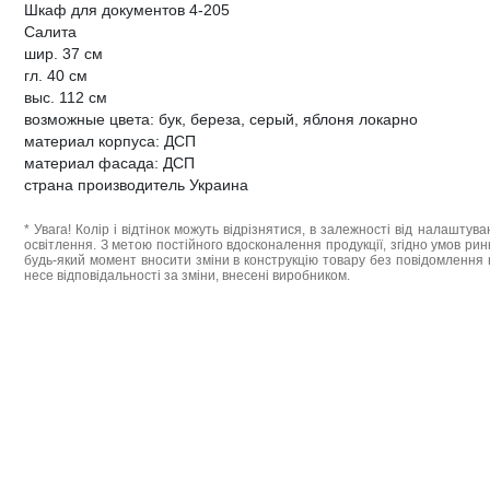
Шкаф для документов 4-205
Салита
шир. 37 см
гл. 40 см
выс. 112 см
возможные цвета: бук, береза, серый, яблоня локарно
материал корпуса: ДСП
материал фасада: ДСП
страна производитель Украина
* Увага! Колір і відтінок можуть відрізнятися, в залежності від налаштува
освітлення. З метою постійного вдосконалення продукції, згідно умов ри
будь-який момент вносити зміни в конструкцію товару без повідомлення 
несе відповідальності за зміни, внесені виробником.