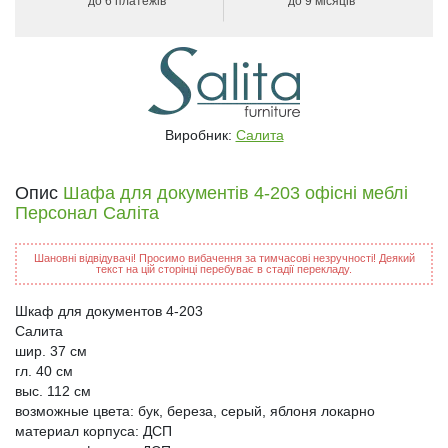
до 6 платежів
до 9 місяців
Виробник:
Салита
Опис
Шафа для документів 4-203 офісні меблі
Персонал Саліта
Шановні відвідувачі! Просимо вибачення за тимчасові незручності! Деякий
текст на цій сторінці перебуває в стадії перекладу.
Шкаф для документов 4-203
Салита
шир. 37 см
гл. 40 см
выс. 112 см
возможные цвета: бук, береза, серый, яблоня локарно
материал корпуса: ДСП