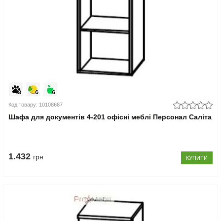
Код товару: 10108687
Шафа для документів 4-201 офісні меблі Персонал Саліта
1.432
грн
КУПИТИ