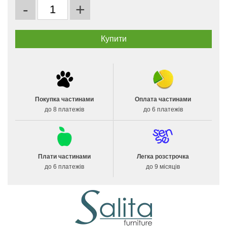
-
+
Покупка частинами
Оплата частинами
до 8 платежів
до 6 платежів
Плати частинами
Легка розстрочка
до 6 платежів
до 9 місяців