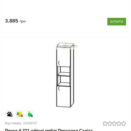
3.885
грн
КУПИТИ
Код товару: 10108707
Пенал 4-221 офісні меблі Персонал Саліта