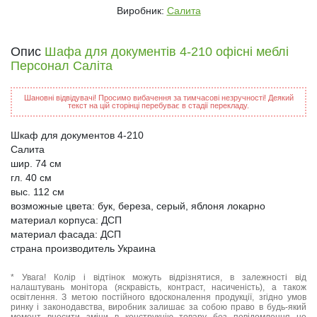
Виробник:
Салита
Опис
Шафа для документів 4-210 офісні меблі
Персонал Саліта
Шановні відвідувачі! Просимо вибачення за тимчасові незручності! Деякий
текст на цій сторінці перебуває в стадії перекладу.
Шкаф для документов 4-210
Салита
шир. 74 см
гл. 40 см
выс. 112 см
возможные цвета: бук, береза, серый, яблоня локарно
материал корпуса: ДСП
материал фасада: ДСП
страна производитель Украина
* Увага! Колір і відтінок можуть відрізнятися, в залежності від
налаштувань монітора (яскравість, контраст, насиченість), а також
освітлення. З метою постійного вдосконалення продукції, згідно умов
ринку і законодавства, виробник залишає за собою право в будь-який