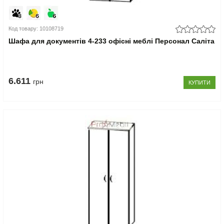
Код товару: 10108719
Шафа для документів 4-233 офісні меблі Персонал Саліта
6.611
грн
КУПИТИ