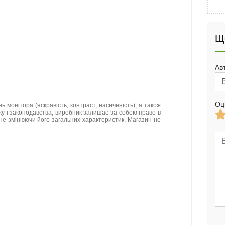
Щ
Ав
Оц
нь монітора (яскравість, контраст, насиченість), а також
нку і законодавства, виробник залишає за собою право в
не змінюючи його загальних характеристик. Магазин не