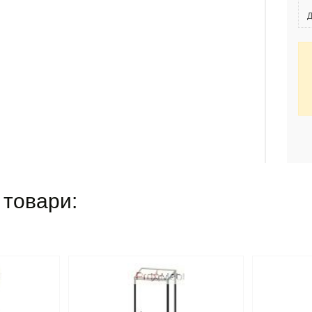
Д
 товари: