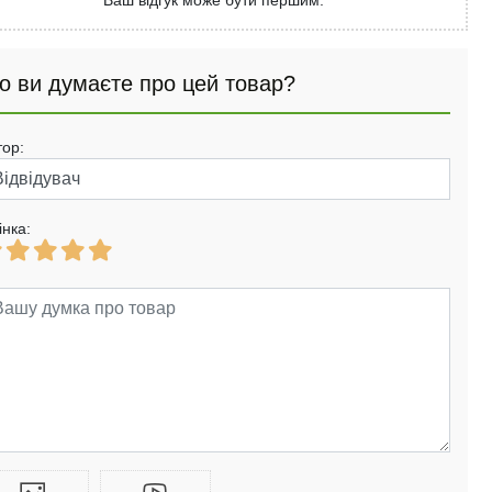
Ваш відгук може бути першим.
о ви думаєте про цей товар?
тор:
інка: