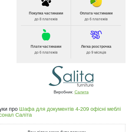
Покупка частинами
Оплата частинами
до 8 платежів
до 6 платежів
Плати частинами
Легка розстрочка
до 6 платежів
до 9 місяців
Виробник:
Салита
гуки про
Шафа для документів 4-209 офісні меблі
сонал Саліта