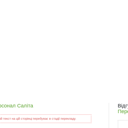
рсонал Саліта
Від
Пер
 текст на цій сторінці перебуває в стадії перекладу.