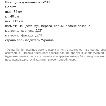
Шкаф для документов 4-209
Салита
шир. 74 см
гл. 40 см
выс. 112 см
возможные цвета: бук, береза, серый, яблоня локарно
материал корпуса: ДСП
материал фасада: ДСП
страна производитель Украина
* Увага! Колір і відтінок можуть відрізнятися, в залежності від налаштува
освітлення. З метою постійного вдосконалення продукції, згідно умов ри
будь-який момент вносити зміни в конструкцію товару без повідомлення 
несе відповідальності за зміни, внесені виробником.