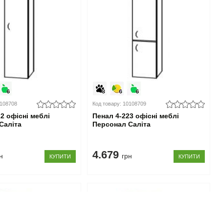
0108708
Код товару: 10108709
2 офісні меблі
Пенал 4-223 офісні меблі
Саліта
Персонал Саліта
4.679
н
грн
КУПИТИ
КУПИТИ