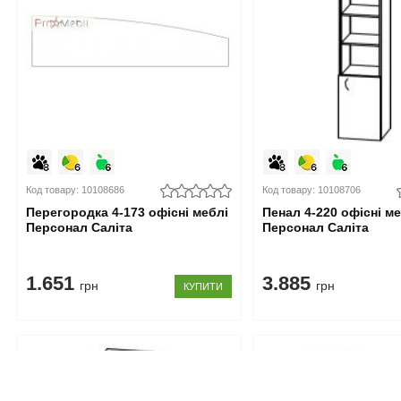
Код товару: 10108686
Код товару: 10108706
Перегородка 4-173 офісні меблі
Пенал 4-220 офісні м
Персонал Саліта
Персонал Саліта
1.651
3.885
грн
грн
КУПИТИ