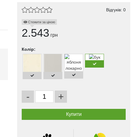
Відгуків: 0
Стежити за ціною
2.543
грн
Колір:
і
-
+