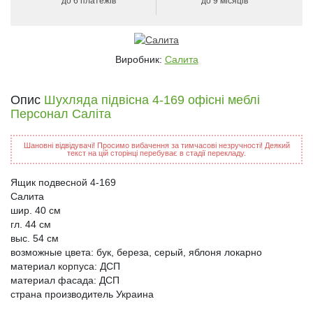
до 6 платежів
до 9 місяців
Виробник:
Салита
Опис
Шухляда підвісна 4-169 офісні меблі
Персонал Саліта
Шановні відвідувачі! Просимо вибачення за тимчасові незручності! Деякий
текст на цій сторінці перебуває в стадії перекладу.
Ящик подвесной 4-169
Салита
шир. 40 см
гл. 44 см
выс. 54 см
возможные цвета: бук, береза, серый, яблоня локарно
материал корпуса: ДСП
материал фасада: ДСП
страна производитель Украина