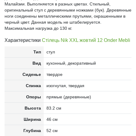
Малайзии. Выполняется в разных цветах. Стильный,
оригинальный стул с деревянными ножками (бук). Деревянные
ноги соединены металлическими прутьями, окрашенными в
черный цвет. Данная модель не штабелируется.
Максимальная нагрузка до 130 кг.
Характеристики
Стілець Nik XXL жовтий 12 Onder Mebli
Тип
стул
Вид
кухонный, декоративный
Сиденье
твердое
Спинка
изогнутая, твердая
Опоры
прямые (деревянные)
Высота
83.2 см
Ширина
46 см
Глубина
52 см