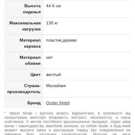
Высота
44.6 см
сиденья
Максимальная
130 кг
нагрузка
Материал
пластик,дерево
каркаса
Материал
нет
обивки
Цвет
желтый
Страна-
Малайзия
производитель
Бренд
Onder Mebli
* Увага! Колір і відтінок можуть відрізнятися, в залежності від
налаштувань монітора (яскравість, контраст, насиченість), а також
освітлення. З метою постійного вдосконалення продукції, згідно умов
ринку і законодавства, виробник залишає за собою право в будь-який
момент вносити зміни в конструкцію товару без повідомлення не
змінюючи його загальних характеристик. Магазин не несе