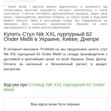
* Увага! Колір і відтінок можуть відрізнятися, в залежності від
налаштувань монітора (яскравість, контраст, насиченість), а також
освітлення. З метою постійного вдосконалення продукції, згідно умов
ринку і законодавства, виробник залишає за собою право в будь-який
момент вносити зміни в конструкцію товару без повідомлення не
змінюючи його загальних характеристик. Магазин не несе
відповідальності за зміни, внесені виробником.
Купить Стул Nik XXL пурпурный 62
Onder Mebli в Украине, Киеве, Днепре
В интернет-магазине ProMebli.ua мы предлагаем купить стул
Nik XXL пурпурный 62 Onder Mebli со склада производителя с
доставкой в кратчайшие сроки по всей Украине, Киев, Днепр.
Оплата за наличный и безналичный расчет, в кредит,
рассрочку.
Відгуки про
Стілець Nik XXL пурпурний 62 Onder
Mebli
Ваш відгук може бути першим.