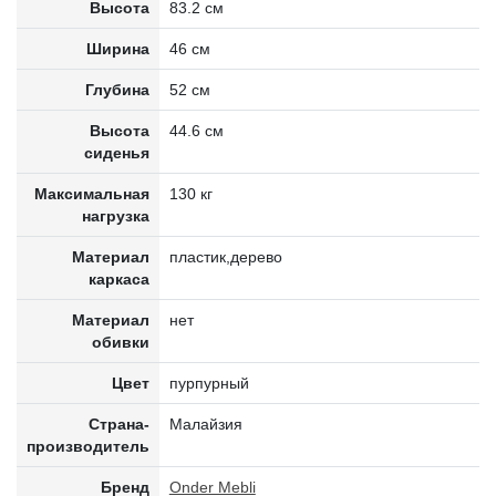
Высота
83.2 см
Ширина
46 см
Глубина
52 см
Высота
44.6 см
сиденья
Максимальная
130 кг
нагрузка
Материал
пластик,дерево
каркаса
Материал
нет
обивки
Цвет
пурпурный
Страна-
Малайзия
производитель
Бренд
Onder Mebli