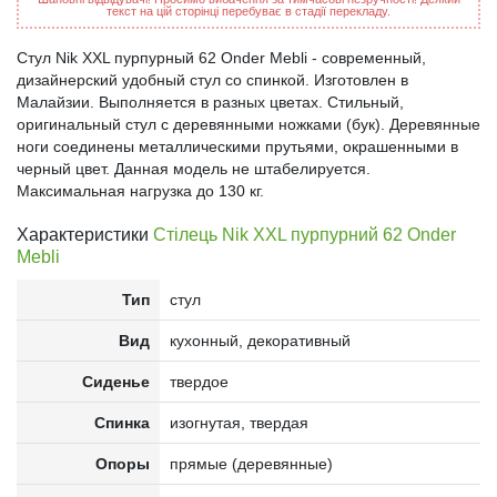
текст на цій сторінці перебуває в стадії перекладу.
Стул Nik XXL пурпурный 62 Onder Mebli - современный,
дизайнерский удобный стул со спинкой. Изготовлен в
Малайзии. Выполняется в разных цветах. Стильный,
оригинальный стул с деревянными ножками (бук). Деревянные
ноги соединены металлическими прутьями, окрашенными в
черный цвет. Данная модель не штабелируется.
Максимальная нагрузка до 130 кг.
Характеристики
Стілець Nik XXL пурпурний 62 Onder
Mebli
Тип
стул
Вид
кухонный, декоративный
Сиденье
твердое
Спинка
изогнутая, твердая
Опоры
прямые (деревянные)