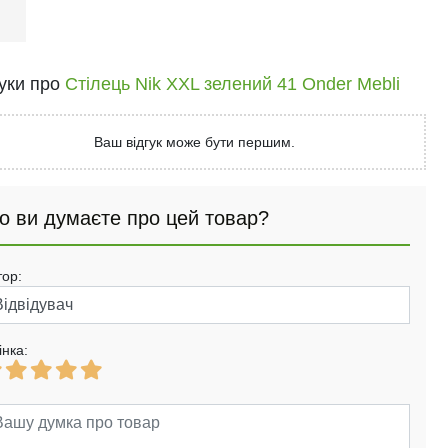
і
гуки про
Стілець Nik XXL зелений 41 Onder Mebli
Ваш відгук може бути першим.
о ви думаєте про цей товар?
тор:
інка: