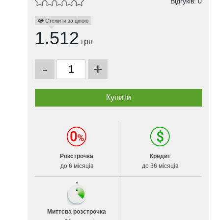
Відгуків: 0
Стежити за ціною
1.512
грн
-
+
Розстрочка
Кредит
до 6 місяців
до 36 місяців
Миттєва розстрочка