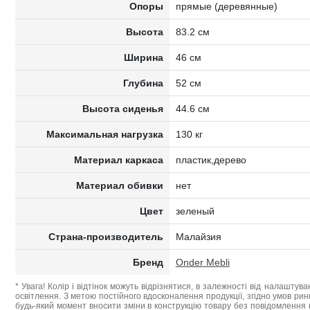
Опоры
прямые (деревянные)
Высота
83.2 см
Ширина
46 см
Глубина
52 см
Высота сиденья
44.6 см
Максимальная нагрузка
130 кг
Материал каркаса
пластик,дерево
Материал обивки
нет
Цвет
зеленый
Страна-производитель
Малайзия
Бренд
Onder Mebli
* Увага! Колір і відтінок можуть відрізнятися, в залежності від налаштува
освітлення. З метою постійного вдосконалення продукції, згідно умов ри
будь-який момент вносити зміни в конструкцію товару без повідомлення 