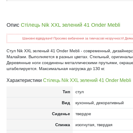
Опис
Стілець Nik XXL зелений 41 Onder Mebli
Шановні відвідувачі! Просимо вибачення за тимчасові незручності! Деякий
Стул Nik XXL зеленый 41 Onder Mebli - современный, дизайнерс
Малайзии. Выполняется в разных цветах. Стильный, оригинальн
Деревянные ноги соединены металлическими прутьями, окраше
штабелируется. Максимальная нагрузка до 130 кг.
Характеристики
Стілець Nik XXL зелений 41 Onder Mebli
Тип
стул
Вид
кухонный, декоративный
Сиденье
твердое
Спинка
изогнутая, твердая