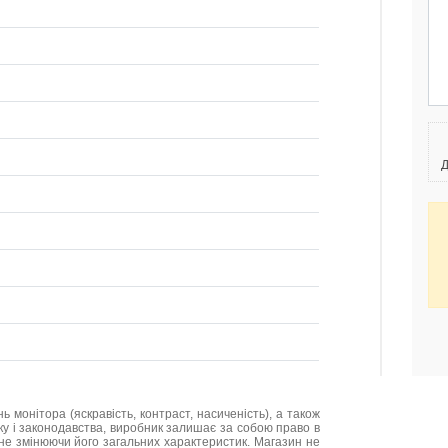
Д
нь монітора (яскравість, контраст, насиченість), а також
нку і законодавства, виробник залишає за собою право в
не змінюючи його загальних характеристик. Магазин не