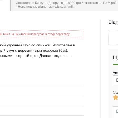
Доставка по Києву та Дніпру - від 18000 грн безкоштовна. По Україн
- Нова пошта, згідно тарифів компанії..
Від
 текст на цій сторінці перебуває в стадії перекладу.
кий удобный стул со спинкой. Изготовлен в
ый стул с деревянными ножками (бук).
нными в черный цвет. Данная модель не
Щ
Ав
Оц