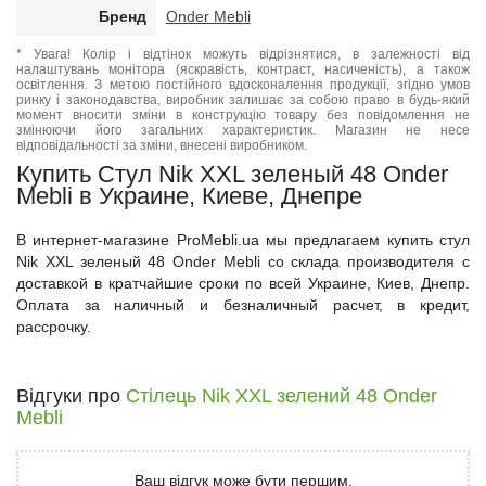
Бренд
Onder Mebli
* Увага! Колір і відтінок можуть відрізнятися, в залежності від
налаштувань монітора (яскравість, контраст, насиченість), а також
освітлення. З метою постійного вдосконалення продукції, згідно умов
ринку і законодавства, виробник залишає за собою право в будь-який
момент вносити зміни в конструкцію товару без повідомлення не
змінюючи його загальних характеристик. Магазин не несе
відповідальності за зміни, внесені виробником.
Купить Стул Nik XXL зеленый 48 Onder
Mebli в Украине, Киеве, Днепре
В интернет-магазине ProMebli.ua мы предлагаем купить стул
Nik XXL зеленый 48 Onder Mebli со склада производителя с
доставкой в кратчайшие сроки по всей Украине, Киев, Днепр.
Оплата за наличный и безналичный расчет, в кредит,
рассрочку.
Відгуки про
Стілець Nik XXL зелений 48 Onder
Mebli
Ваш відгук може бути першим.