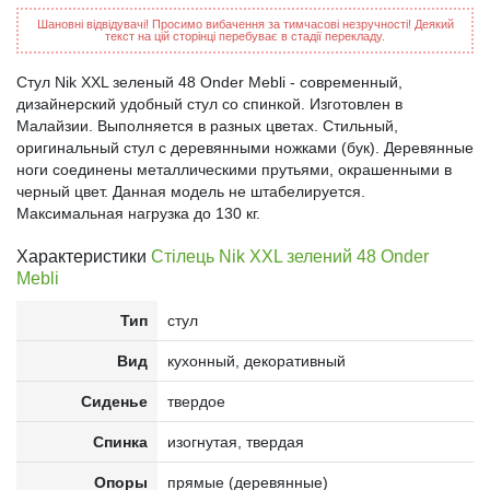
Шановні відвідувачі! Просимо вибачення за тимчасові незручності! Деякий
текст на цій сторінці перебуває в стадії перекладу.
Стул Nik XXL зеленый 48 Onder Mebli - современный,
дизайнерский удобный стул со спинкой. Изготовлен в
Малайзии. Выполняется в разных цветах. Стильный,
оригинальный стул с деревянными ножками (бук). Деревянные
ноги соединены металлическими прутьями, окрашенными в
черный цвет. Данная модель не штабелируется.
Максимальная нагрузка до 130 кг.
Характеристики
Стілець Nik XXL зелений 48 Onder
Mebli
Тип
стул
Вид
кухонный, декоративный
Сиденье
твердое
Спинка
изогнутая, твердая
Опоры
прямые (деревянные)