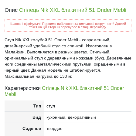
Опис
Стілець Nik XXL блакитний 51 Onder Mebli
Шановні відвідувачі! Просимо вибачення за тимчасові незручності! Деякий
текст на цій сторінці перебуває в стадії перекладу.
Стул Nik XXL голубой 51 Onder Mebli - современный,
дизайнерский удобный стул со спинкой. Изготовлен в
Малайзии. Выполняется в разных цветах. Стильный,
оригинальный стул с деревянными ножками (бук). Деревянные
ноги соединены металлическими прутьями, окрашенными в
черный цвет. Данная модель не штабелируется.
Максимальная нагрузка до 130 кг.
Характеристики
Стілець Nik XXL блакитний 51 Onder
Mebli
Тип
стул
Вид
кухонный, декоративный
Сиденье
твердое