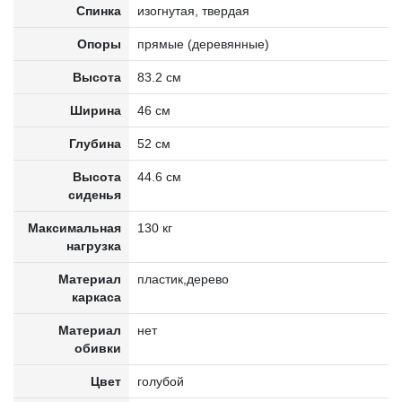
Спинка
изогнутая, твердая
Опоры
прямые (деревянные)
Высота
83.2 см
Ширина
46 см
Глубина
52 см
Высота
44.6 см
сиденья
Максимальная
130 кг
нагрузка
Материал
пластик,дерево
каркаса
Материал
нет
обивки
Цвет
голубой