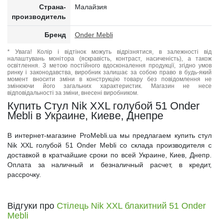
Страна-
Малайзия
производитель
Бренд
Onder Mebli
* Увага! Колір і відтінок можуть відрізнятися, в залежності від
налаштувань монітора (яскравість, контраст, насиченість), а також
освітлення. З метою постійного вдосконалення продукції, згідно умов
ринку і законодавства, виробник залишає за собою право в будь-який
момент вносити зміни в конструкцію товару без повідомлення не
змінюючи його загальних характеристик. Магазин не несе
відповідальності за зміни, внесені виробником.
Купить Стул Nik XXL голубой 51 Onder
Mebli в Украине, Киеве, Днепре
В интернет-магазине ProMebli.ua мы предлагаем купить стул
Nik XXL голубой 51 Onder Mebli со склада производителя с
доставкой в кратчайшие сроки по всей Украине, Киев, Днепр.
Оплата за наличный и безналичный расчет, в кредит,
рассрочку.
Відгуки про
Стілець Nik XXL блакитний 51 Onder
Mebli