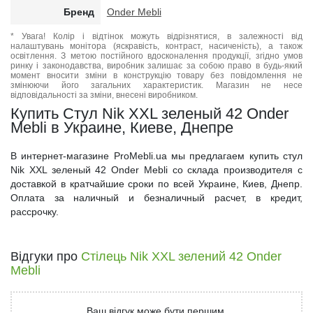
Бренд
Onder Mebli
* Увага! Колір і відтінок можуть відрізнятися, в залежності від
налаштувань монітора (яскравість, контраст, насиченість), а також
освітлення. З метою постійного вдосконалення продукції, згідно умов
ринку і законодавства, виробник залишає за собою право в будь-який
момент вносити зміни в конструкцію товару без повідомлення не
змінюючи його загальних характеристик. Магазин не несе
відповідальності за зміни, внесені виробником.
Купить Стул Nik XXL зеленый 42 Onder
Mebli в Украине, Киеве, Днепре
В интернет-магазине ProMebli.ua мы предлагаем купить стул
Nik XXL зеленый 42 Onder Mebli со склада производителя с
доставкой в кратчайшие сроки по всей Украине, Киев, Днепр.
Оплата за наличный и безналичный расчет, в кредит,
рассрочку.
Відгуки про
Стілець Nik XXL зелений 42 Onder
Mebli
Ваш відгук може бути першим.