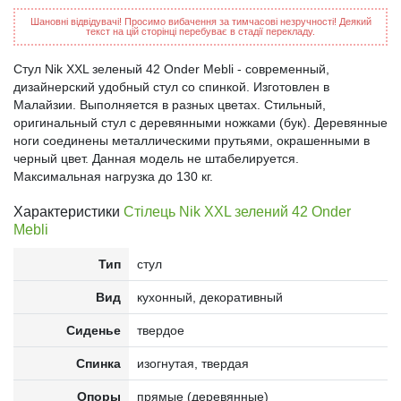
Шановні відвідувачі! Просимо вибачення за тимчасові незручності! Деякий
текст на цій сторінці перебуває в стадії перекладу.
Стул Nik XXL зеленый 42 Onder Mebli - современный,
дизайнерский удобный стул со спинкой. Изготовлен в
Малайзии. Выполняется в разных цветах. Стильный,
оригинальный стул с деревянными ножками (бук). Деревянные
ноги соединены металлическими прутьями, окрашенными в
черный цвет. Данная модель не штабелируется.
Максимальная нагрузка до 130 кг.
Характеристики
Стілець Nik XXL зелений 42 Onder
Mebli
Тип
стул
Вид
кухонный, декоративный
Сиденье
твердое
Спинка
изогнутая, твердая
Опоры
прямые (деревянные)