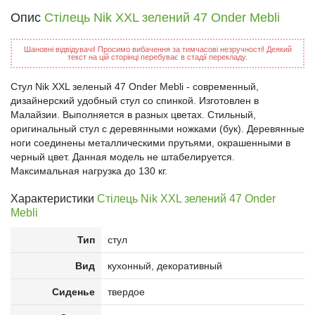
Опис
Стілець Nik XXL зелений 47 Onder Mebli
Шановні відвідувачі! Просимо вибачення за тимчасові незручності! Деякий
текст на цій сторінці перебуває в стадії перекладу.
Стул Nik XXL зеленый 47 Onder Mebli - современный,
дизайнерский удобный стул со спинкой. Изготовлен в
Малайзии. Выполняется в разных цветах. Стильный,
оригинальный стул с деревянными ножками (бук). Деревянные
ноги соединены металлическими прутьями, окрашенными в
черный цвет. Данная модель не штабелируется.
Максимальная нагрузка до 130 кг.
Характеристики
Стілець Nik XXL зелений 47 Onder
Mebli
Тип
стул
Вид
кухонный, декоративный
Сиденье
твердое