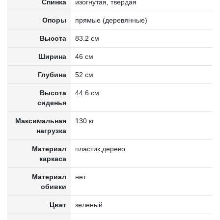
Спинка
изогнутая, твердая
Опоры
прямые (деревянные)
Высота
83.2 см
Ширина
46 см
Глубина
52 см
Высота
44.6 см
сиденья
Максимальная
130 кг
нагрузка
Материал
пластик,дерево
каркаса
Материал
нет
обивки
Цвет
зеленый