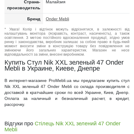
Страна-
Малайзия
производитель
Бренд
Onder Mebli
* Увага! Колір і відтінок можуть відрізнятися, в залежності від
налаштувань монітора (яскравість, контраст, насиченість), а також
освітлення. З метою постійного вдосконалення продукції, згідно умов
ринку і законодавства, виробник залишає за собою право в будь-який
момент вносити зміни в конструкцію товару без повідомлення не
змінюючи його загальних характеристик. Магазин не несе
відповідальності за зміни, внесені виробником.
Купить Стул Nik XXL зеленый 47 Onder
Mebli в Украине, Киеве, Днепре
В интернет-магазине ProMebli.ua мы предлагаем купить стул
Nik XXL зеленый 47 Onder Mebli со склада производителя с
доставкой в кратчайшие сроки по всей Украине, Киев, Днепр.
Оплата за наличный и безналичный расчет, в кредит,
рассрочку.
Відгуки про
Стілець Nik XXL зелений 47 Onder
Mebli