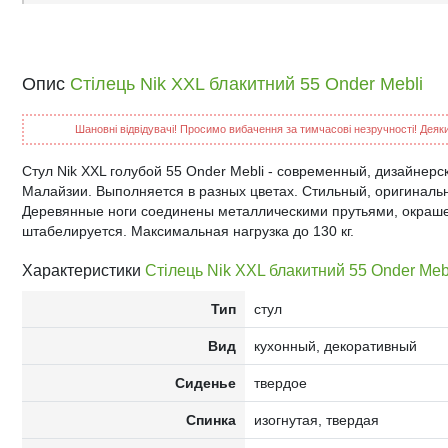
Опис
Стілець Nik XXL блакитний 55 Onder Mebli
Шановні відвідувачі! Просимо вибачення за тимчасові незручності! Деякий
Стул Nik XXL голубой 55 Onder Mebli - современный, дизайнерс
Малайзии. Выполняется в разных цветах. Стильный, оригинальн
Деревянные ноги соединены металлическими прутьями, окраше
штабелируется. Максимальная нагрузка до 130 кг.
Характеристики
Стілець Nik XXL блакитний 55 Onder Meb
Тип
стул
Вид
кухонный, декоративный
Сиденье
твердое
Спинка
изогнутая, твердая