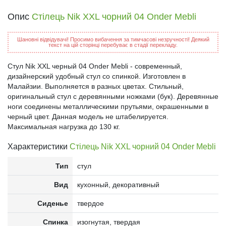
Опис
Стілець Nik XXL чорний 04 Onder Mebli
Шановні відвідувачі! Просимо вибачення за тимчасові незручності! Деякий
текст на цій сторінці перебуває в стадії перекладу.
Стул Nik XXL черный 04 Onder Mebli - современный,
дизайнерский удобный стул со спинкой. Изготовлен в
Малайзии. Выполняется в разных цветах. Стильный,
оригинальный стул с деревянными ножками (бук). Деревянные
ноги соединены металлическими прутьями, окрашенными в
черный цвет. Данная модель не штабелируется.
Максимальная нагрузка до 130 кг.
Характеристики
Стілець Nik XXL чорний 04 Onder Mebli
Тип
стул
Вид
кухонный, декоративный
Сиденье
твердое
Спинка
изогнутая, твердая