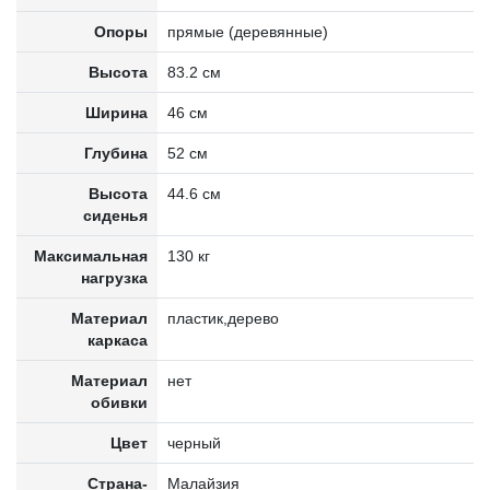
Опоры
прямые (деревянные)
Высота
83.2 см
Ширина
46 см
Глубина
52 см
Высота
44.6 см
сиденья
Максимальная
130 кг
нагрузка
Материал
пластик,дерево
каркаса
Материал
нет
обивки
Цвет
черный
Страна-
Малайзия