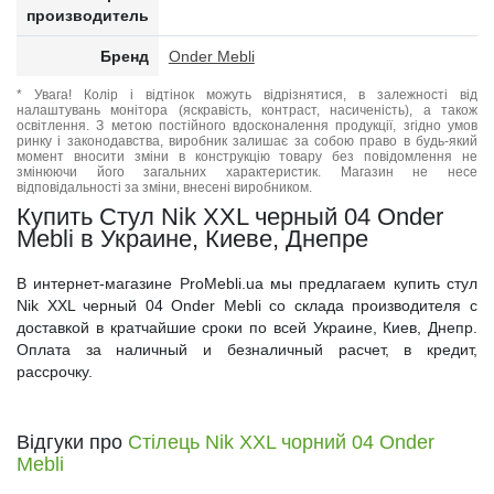
производитель
Бренд
Onder Mebli
* Увага! Колір і відтінок можуть відрізнятися, в залежності від
налаштувань монітора (яскравість, контраст, насиченість), а також
освітлення. З метою постійного вдосконалення продукції, згідно умов
ринку і законодавства, виробник залишає за собою право в будь-який
момент вносити зміни в конструкцію товару без повідомлення не
змінюючи його загальних характеристик. Магазин не несе
відповідальності за зміни, внесені виробником.
Купить Стул Nik XXL черный 04 Onder
Mebli в Украине, Киеве, Днепре
В интернет-магазине ProMebli.ua мы предлагаем купить стул
Nik XXL черный 04 Onder Mebli со склада производителя с
доставкой в кратчайшие сроки по всей Украине, Киев, Днепр.
Оплата за наличный и безналичный расчет, в кредит,
рассрочку.
Відгуки про
Стілець Nik XXL чорний 04 Onder
Mebli