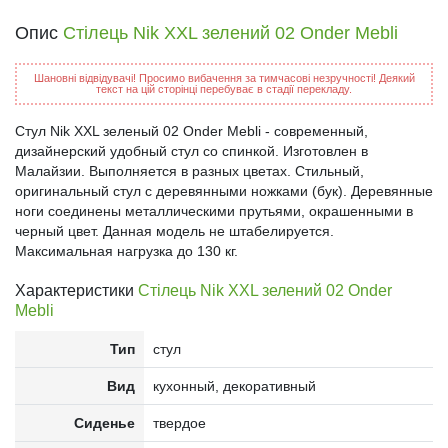
Опис
Стілець Nik XXL зелений 02 Onder Mebli
Шановні відвідувачі! Просимо вибачення за тимчасові незручності! Деякий
текст на цій сторінці перебуває в стадії перекладу.
Стул Nik XXL зеленый 02 Onder Mebli - современный,
дизайнерский удобный стул со спинкой. Изготовлен в
Малайзии. Выполняется в разных цветах. Стильный,
оригинальный стул с деревянными ножками (бук). Деревянные
ноги соединены металлическими прутьями, окрашенными в
черный цвет. Данная модель не штабелируется.
Максимальная нагрузка до 130 кг.
Характеристики
Стілець Nik XXL зелений 02 Onder
Mebli
Тип
стул
Вид
кухонный, декоративный
Сиденье
твердое