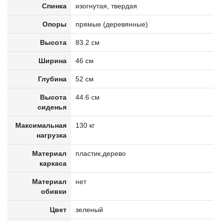
Спинка
изогнутая, твердая
Опоры
прямые (деревянные)
Высота
83.2 см
Ширина
46 см
Глубина
52 см
Высота
44.6 см
сиденья
Максимальная
130 кг
нагрузка
Материал
пластик,дерево
каркаса
Материал
нет
обивки
Цвет
зеленый