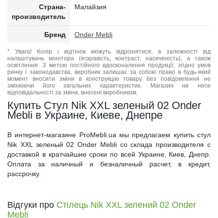
Страна-
Малайзия
производитель
Бренд
Onder Mebli
* Увага! Колір і відтінок можуть відрізнятися, в залежності від
налаштувань монітора (яскравість, контраст, насиченість), а також
освітлення. З метою постійного вдосконалення продукції, згідно умов
ринку і законодавства, виробник залишає за собою право в будь-який
момент вносити зміни в конструкцію товару без повідомлення не
змінюючи його загальних характеристик. Магазин не несе
відповідальності за зміни, внесені виробником.
Купить Стул Nik XXL зеленый 02 Onder
Mebli в Украине, Киеве, Днепре
В интернет-магазине ProMebli.ua мы предлагаем купить стул
Nik XXL зеленый 02 Onder Mebli со склада производителя с
доставкой в кратчайшие сроки по всей Украине, Киев, Днепр.
Оплата за наличный и безналичный расчет, в кредит,
рассрочку.
Відгуки про
Стілець Nik XXL зелений 02 Onder
Mebli